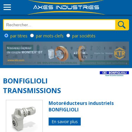
par titres
par mots-clefs
par sociétés
BONFIGLIOLI
TRANSMISSIONS
Motoréducteurs industriels
BONFIGLIOLI
En savoir plus