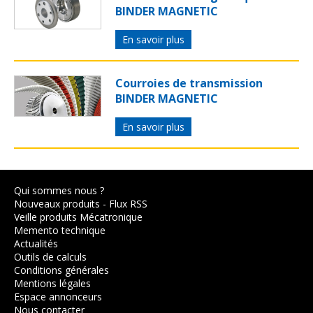
BINDER MAGNETIC
En savoir plus
Courroies de transmission
BINDER MAGNETIC
En savoir plus
Qui sommes nous ?
Nouveaux produits
-
Flux RSS
Veille produits Mécatronique
Memento technique
Actualités
Outils de calculs
Conditions générales
Mentions légales
Espace annonceurs
Nous contacter