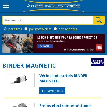
par titres
par mots-clefs
par sociétés
BINDER MAGNETIC
Vérins industriels BINDER
MAGNETIC
En savoir plus
Freins électromagnétiques