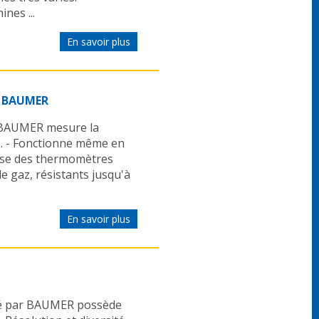
nes ...
En savoir plus
s BAUMER
 BAUMER mesure la
s. - Fonctionne même en
ose des thermomètres
e gaz, résistants jusqu'à
En savoir plus
sé par BAUMER possède