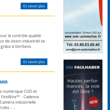
En savoir plus
our le contrôle qualité
ur de vision industriel se
 grâce à VeriSens
En savoir plus
UMER
le numérique CDD et
FireWire™. - Cadence
 Caméra industrielle
les - ...