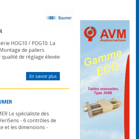
R
érie HOG10 / POG10: La
- Montage de paliers
r qualité de réglage élevée
En savoir plus
AUMER
ER Le spécialiste des
 VeriSens - 6 contrôles de
ce et les dimensions -