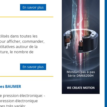
En savoir plus
lisés dans toutes les
our afficher, commander,
itatives autour de la
ature, le nombre de
En savoir plus
ques BAUMER
pression électronique: -
 pression électronique
es très variés: