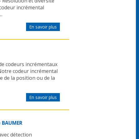
- Résolution et diversité
 codeur incrémental
..
En savoir plus
de codeurs incrémentaux
 Notre codeur incrémental
de la position ou de la
En savoir plus
e BAUMER
vec détection