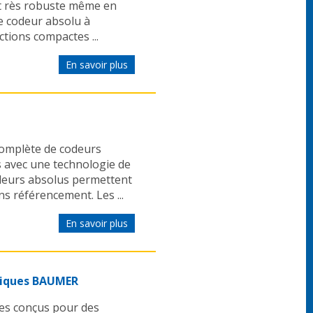
et rès robuste même en
ce codeur absolu à
tions compactes ...
En savoir plus
mplète de codeurs
 avec une technologie de
deurs absolus permettent
s référencement. Les ...
En savoir plus
niques BAUMER
es conçus pour des