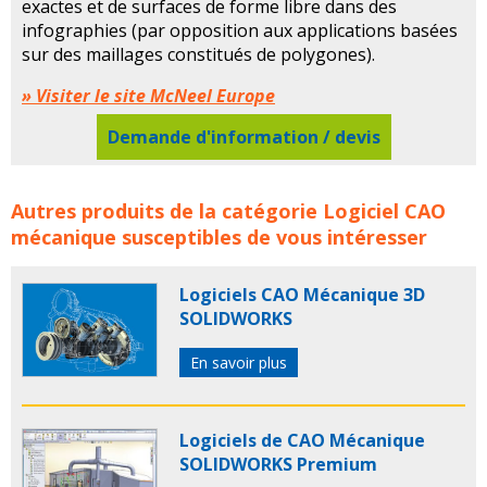
exactes et de surfaces de forme libre dans des
infographies (par opposition aux applications basées
sur des maillages constitués de polygones).
» Visiter le site McNeel Europe
Demande d'information / devis
Logiciel Cao 3D pour l'Industrie McNeel concerne les
Autres produits de la catégorie
Logiciel CAO
familles de produits :
mcneel
logiciel
logiciels
logiciel
mécanique
susceptibles de vous intéresser
de cao
logiciels de cao
logiciel cao
logiciels cao
cao
Logiciels CAO Mécanique 3D
SOLIDWORKS
En savoir plus
Logiciels de CAO Mécanique
SOLIDWORKS Premium