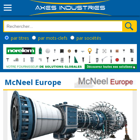
par titres
par mots-clefs
par sociétés
McNeel Europe