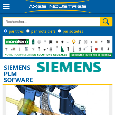
par titres
par mots-clefs
par sociétés
SIEMENS
PLM
SOFWARE