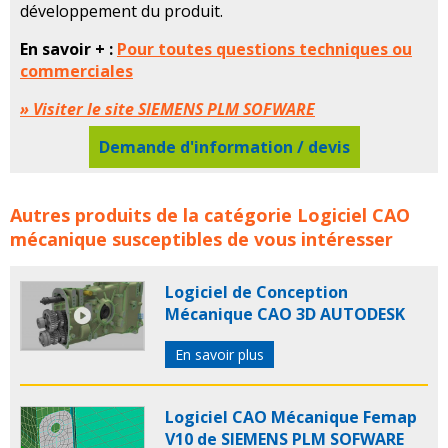
développement du produit.
En savoir + :
Pour toutes questions techniques ou
commerciales
» Visiter le site SIEMENS PLM SOFWARE
Demande d'information / devis
Logiciel Cao 3D Product Modeling SIEMENS PLM
Autres produits de la catégorie
Logiciel CAO
concerne les familles de produits :
siemens
siemens
mécanique
susceptibles de vous intéresser
plm
logiciel
logiciels
logiciel de cao
logiciels de cao
logiciel cao
logiciels cao
cao mecanique
logiciel cao
Logiciel de Conception
mecanique
Mécanique CAO 3D AUTODESK
En savoir plus
Logiciel CAO Mécanique Femap
V10 de SIEMENS PLM SOFWARE