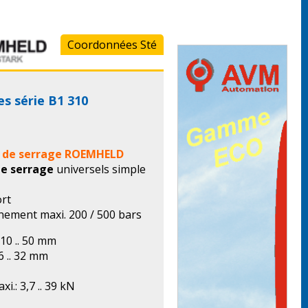
Coordonnées Sté
es série B1 310
s de serrage ROEMHELD
de serrage
universels simple
ort
nement maxi. 200 / 500 bars
 10 .. 50 mm
 6 .. 32 mm
i.: 3,7 .. 39 kN