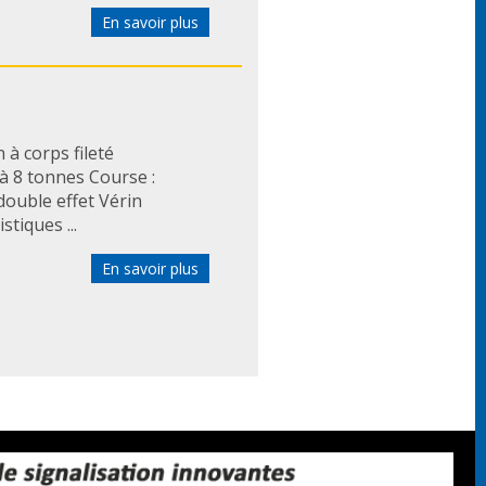
En savoir plus
à corps fileté
'à 8 tonnes Course :
ouble effet Vérin
tiques ...
En savoir plus
020/2 - DIN 24554 à