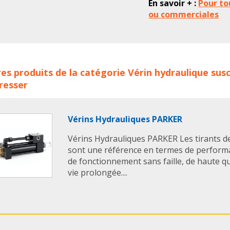
En savoir + :
Pour to
ou commerciales
ns hydrauliques série B1 310 ROEMHELD concerne les famille
es produits de la catégorie
Vérin hydraulique
susc
ns
verin hydraulique
verins hydrauliques
actionneur
acti
resser
aulique
actionneurs hydrauliques
Vérins Hydrauliques PARKER
Vérins Hydrauliques PARKER Les tirants de
sont une référence en termes de perform
de fonctionnement sans faille, de haute q
vie prolongée....