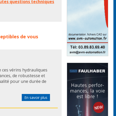
utes questions techniques
s de produits :
roemheld
verin
eptibles de vous
onneurs
actionneur
 ces vérins hydrauliques
ances, de robustesse et
ualité pour une durée de
En savoir plus