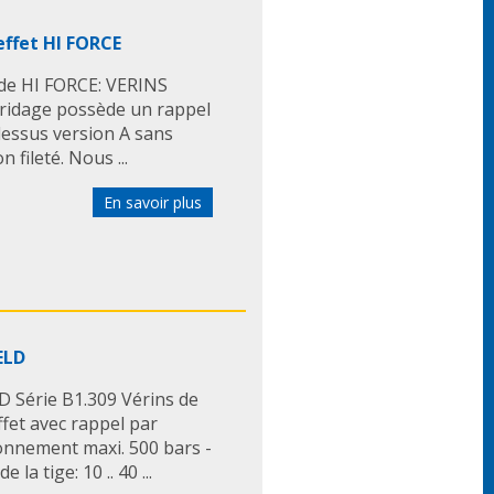
effet HI FORCE
 de HI FORCE: VERINS
bridage possède un rappel
-dessus version A sans
n fileté. Nous ...
En savoir plus
ELD
 Série B1.309 Vérins de
ffet avec rappel par
ionnement maxi. 500 bars -
la tige: 10 .. 40 ...