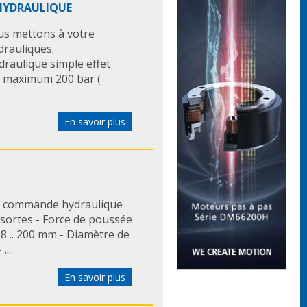
 HYDRAULIQUE
us mettons à votre
drauliques.
draulique simple effet
n maximum 200 bar (
En savoir plus
à commande hydraulique
sortes - Force de poussée
: 8 .. 200 mm - Diamètre de
...
En savoir plus