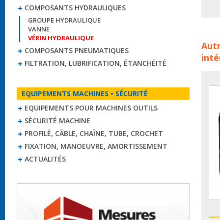
COMPOSANTS HYDRAULIQUES
GROUPE HYDRAULIQUE
VANNE
Véri
VÉRIN HYDRAULIQUE
Autr
hydr
COMPOSANTS PNEUMATIQUES
inté
veri
FILTRATION, LUBRIFICATION, ÉTANCHÉITÉ
tea
EQUIPEMENTS MACHINES • SÉCURITÉ
EQUIPEMENTS POUR MACHINES OUTILS
SÉCURITÉ MACHINE
PROFILÉ, CÂBLE, CHAÎNE, TUBE, CROCHET
FIXATION, MANOEUVRE, AMORTISSEMENT
ACTUALITÉS