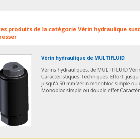
avec un revêtement s
contre la corrosion et
ns hydrauliques Power team AHP concerne les familles de pro
es produits de la catégorie
Vérin hydraulique
susc
aulique
verins hydrauliques
verins hydraulique
verin hy
resser
n hydraulique simple effet
power team
verin power tea
m
verins power team
verins hydrauliques power team
Vérin hydraulique de MULTIFLUID
Vérins hydrauliques, de MULTIFLUID Vérin 
Caractéristiques Techniques: Effort: jusqu
jusqu'à 50 mm Vérin monobloc simple ou d
Monobloc simple ou double effet Caractéris