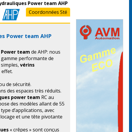
hydrauliques Power team AHP
Coordonnées Sté
ues Power team AHP
Power team
de AHP: nous
e gamme performante de
simples,
vérins
effet.
ou de sécurité.
ns des espaces très réduits.
iques power team
RC au
opose des modèles allant de 55
type d’applications, avec
locage et une tête pivotante
ques
« crêpes » sont conçus