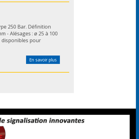
pe 250 Bar. Définition
mm - Alésages : ø 25 à 100
s disponibles pour
En savoir plus
ible en version simple
 6 à 457 mm. * Large
acités de 4, jusque 2.400
En savoir plus