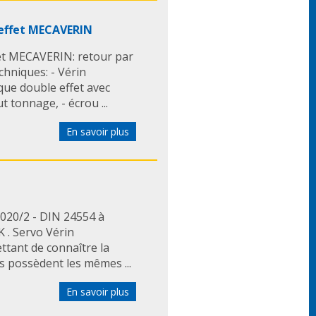
 effet MECAVERIN
fet MECAVERIN: retour par
chniques: - Vérin
que double effet avec
 tonnage, - écrou ...
En savoir plus
020/2 - DIN 24554 à
 . Servo Vérin
ttant de connaître la
ns possèdent les mêmes ...
En savoir plus