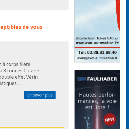
particulier de protection
 l’abrasion.
duits :
verin
verins
verin
eptibles de vous
draulique double effet
ahp
m
verin hydraulique power
à corps fileté
'à 8 tonnes Course :
ouble effet Vérin
tiques ...
En savoir plus