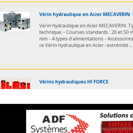
Vérin hydraulique en Acier MECAVERIN
Vérin hydraulique en Acier MECAVERIN: Ty
technique: - Courses standards : 20 et 50 
mm - 4 types d'alimentations - Accessoire
ce Vérin hydraulique en Acier : extrémité ...
Vérins hydrauliques HI FORCE
Vérins hydrauliques de HI FORCE: * Dispon
effet ou double effet avec des courses de
gamme de vérins hydrauliques avec des cap
tonnes. ...