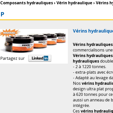
Composants hydrauliques
›
Vérin hydraulique
›
Vérins 
HP
Vérins hydrauliq
Vérins hydrauliques
commercialisons un
Vérins hydrauliques
Partagez sur
hydrauliques
double 
- 2 à 1220 tonnes.
- extra-plats avec écr
- Adapté au levage da
Nos
vérins hydraul
design ultra plat pr
à 620 tonnes pour ce 
aussi un anneau de b
intégrée.
Ces
vérins hydrauli