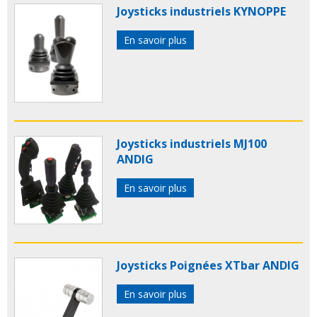
Joysticks industriels KYNOPPE
En savoir plus
Joysticks industriels MJ100
ANDIG
En savoir plus
Joysticks Poignées XTbar ANDIG
En savoir plus