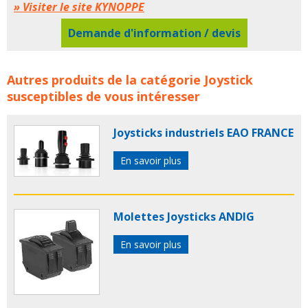
» Visiter le site KYNOPPE
Demande d'information / devis
Joysticks électromécaniques KYNOPPE concerne les
Autres produits de la catégorie
Joystick
familles de produits :
kynoppe
joystick
joysticks
susceptibles de vous intéresser
joystick electromecanique
joysticks
electromecaniques
Joysticks industriels EAO FRANCE
En savoir plus
Molettes Joysticks ANDIG
En savoir plus