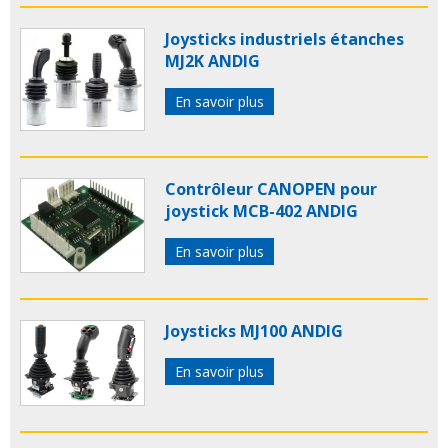
Joysticks industriels étanches
MJ2K ANDIG
En savoir plus
Contrôleur CANOPEN pour
joystick MCB-402 ANDIG
En savoir plus
Joysticks MJ100 ANDIG
En savoir plus