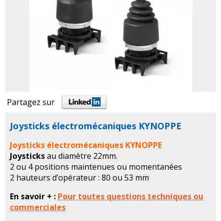
Partagez sur
Joysticks électromécaniques KYNOPPE
Joysticks électromécaniques KYNOPPE
Joysticks
au diamètre 22mm.
2 ou 4 positions maintenues ou momentanées
2 hauteurs d’opérateur : 80 ou 53 mm
En savoir + :
Pour toutes questions techniques ou
commerciales