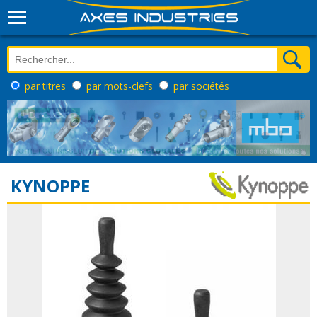
par titres
par mots-clefs
par sociétés
KYNOPPE