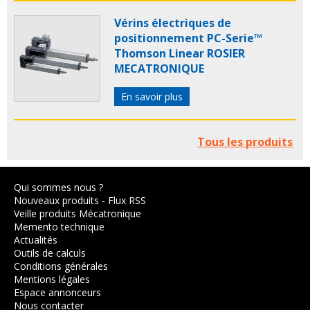
Vérins électriques de
positionnement PC-Serie™
Thomson Linear ROSIER
MECATRONIQUE
En savoir plus
Tous les produits
Qui sommes nous ?
Nouveaux produits
-
Flux RSS
Veille produits Mécatronique
Memento technique
Actualités
Outils de calculs
Conditions générales
Mentions légales
Espace annonceurs
Nous contacter