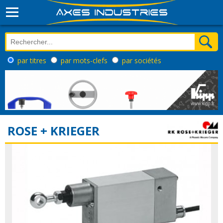
par titres
par mots-clefs
par sociétés
ROSE + KRIEGER