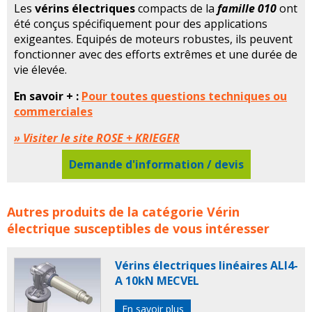
Les
vérins électriques
compacts de la
famille 010
ont
été conçus spécifiquement pour des applications
exigeantes. Equipés de moteurs robustes, ils peuvent
fonctionner avec des efforts extrêmes et une durée de
vie élevée.
En savoir + :
Pour toutes questions techniques ou
commerciales
» Visiter le site ROSE + KRIEGER
Demande d'information / devis
Vérins électriques ROSE ET KRIEGER concerne les
Autres produits de la catégorie
Vérin
familles de produits :
rose et krieger
verin
verins
verin
électrique
susceptibles de vous intéresser
electrique
verins electriques
actionneur
actionneurs
Vérins électriques linéaires ALI4-
A 10kN MECVEL
En savoir plus