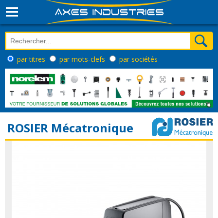
par titres
par mots-clefs
par sociétés
ROSIER Mécatronique