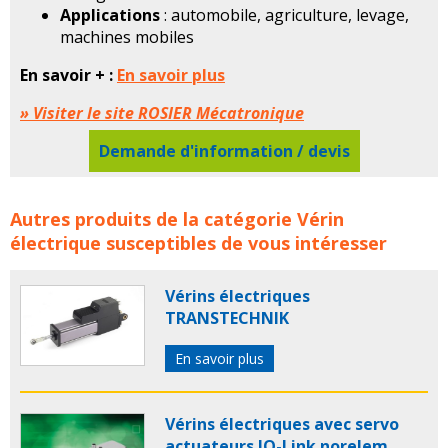
Applications
: automobile, agriculture, levage,
machines mobiles
En savoir + :
En savoir plus
» Visiter le site ROSIER Mécatronique
Demande d'information / devis
Vérins électriques Electrak® HD Thomson ROSIER
Autres produits de la catégorie
Vérin
MECATRONIQUE concerne les familles de produits :
électrique
susceptibles de vous intéresser
rosier
rosier mecatronique
verin
verins
verin
electrique
verins electriques
actionneur
actionneurs
Vérins électriques
actionneur electrique
actionneurs electriques
TRANSTECHNIK
En savoir plus
Vérins électriques avec servo
actuateurs IO-Link norelem