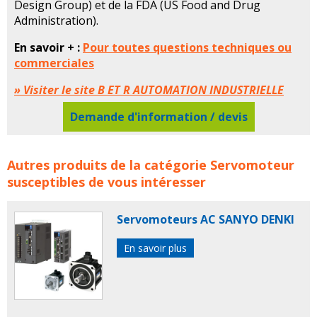
Design Group) et de la FDA (US Food and Drug
Administration).
En savoir + :
Pour toutes questions techniques ou
commerciales
» Visiter le site B ET R AUTOMATION INDUSTRIELLE
Demande d'information / devis
Servomoteurs inox B&R AUTOMATION concerne les
Autres produits de la catégorie
Servomoteur
familles de produits : br
br automation
servomoteur
susceptibles de vous intéresser
servomoteurs
servo moteur
servo moteurs
servomoteurs
Servomoteurs AC SANYO DENKI
En savoir plus