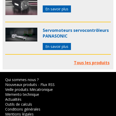
En savoir plus
Servomoteurs servocontrôleurs
PANASONIC
En savoir plus
Tous les produits
Qui sommes nous ?
Nouveaux produits
-
Flux RSS
Veille produits Mécatronique
Memento technique
Actualités
Outils de calculs
Conditions générales
Mentions légales