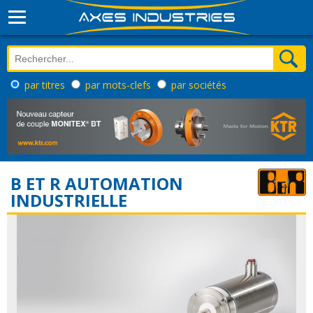
par titres
par mots-clefs
par sociétés
B ET R AUTOMATION
INDUSTRIELLE