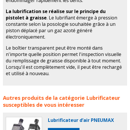
endommager rapidement les dents.
La lubrification se réalise sur le principe du
pistolet à graisse
. Le lubrifiant émerge à pression
constante selon la posologie souhaitée grâce à un
piston déplacé par un gaz azoté généré
électroniquement.
Le boîtier transparent peut être monté dans
n'importe quelle position permet l'inspection visuelle
du remplissage de graisse disponible à tout moment.
Lorsqu'il est complètement vide, il peut être rechargé
et utilisé à nouveau.
Lubrificateurs pour crémaillères et pignons ATLANTA
Autres produits de la catégorie
Lubrificateur
DRIVE FRANCE concerne les familles de produits :
susceptibles de vous intéresser
atlanta drive
lubrificateur
lubrificateurs
Lubrificateur d’air PNEUMAX