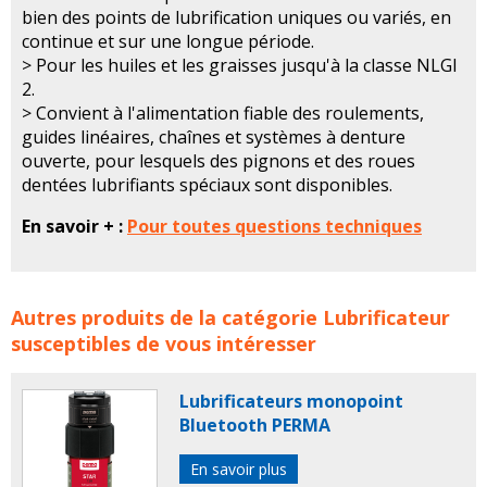
bien des points de lubrification uniques ou variés, en
continue et sur une longue période.
> Pour les huiles et les graisses jusqu'à la classe NLGI
2.
> Convient à l'alimentation fiable des roulements,
guides linéaires, chaînes et systèmes à denture
ouverte, pour lesquels des pignons et des roues
dentées lubrifiants spéciaux sont disponibles.
En savoir + :
Pour toutes questions techniques
Lubrificateurs électromécaniques Lubricus GRUETZNER
Autres produits de la catégorie
Lubrificateur
concerne les familles de produits :
Graisseur
graisseurs
susceptibles de vous intéresser
graisseurs electromecaniques
graisseur
electromecanique
graisseurs automatiques
Lubrificateurs monopoint
graisseur automatique
GRAISSAGE AUTOMATIQUE
Bluetooth PERMA
MONO POINT
lubrificateur
lubrificateurs
lubrification industrielle
embout graisseur
En savoir plus
gruetzner
lubricus
graisseur lubricus
lubrificateur