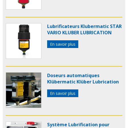
lubricus
graisseur gruetzner
graisseurs gruetzner
lubrificateur gruetzner
lubrificateurs gruetzner
lubrificateur electromecanique
lubrificateurs
electromecaniques
Lubrificateurs Klubermatic STAR
VARIO KLUBER LUBRICATION
En savoir plus
Doseurs automatiques
Klübermatic Klüber Lubrication
En savoir plus
Système Lubrification pour