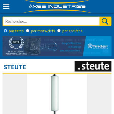
par titres
par mots-clefs
par sociétés
STEUTE