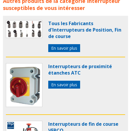
Interrupteurs de déport de bande STEUTE concerne les
Autres produits de la catégorie
Interrupteur
familles de produits :
steute
interrupteur deport
susceptibles de vous intéresser
bande
interrupteurs deport bande
Tous les Fabricants
d'Interrupteurs de Position, Fin
de course
En savoir plus
Interrupteurs de proximité
étanches ATC
En savoir plus
Interrupteurs de fin de course
VERCO