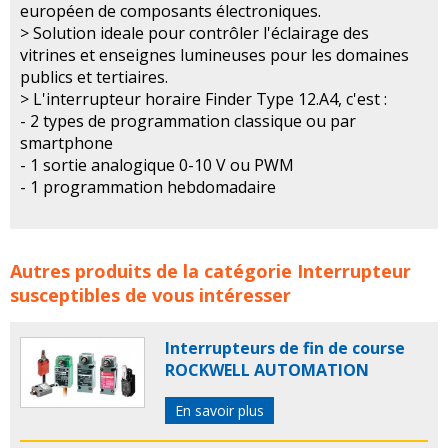
européen de composants électroniques.
> Solution ideale pour contrôler l'éclairage des
vitrines et enseignes lumineuses pour les domaines
publics et tertiaires.
> L'interrupteur horaire Finder Type 12.A4, c'est :
- 2 types de programmation classique ou par
smartphone
- 1 sortie analogique 0-10 V ou PWM
- 1 programmation hebdomadaire
Interrupteurs horaires analogiques FINDER concerne les
Autres produits de la catégorie
Interrupteur
familles de produits :
finder
horloge
horloges
horloge
susceptibles de vous intéresser
astronomique
horloges astronomiques
interrupteur
interrupteurs
interrupteur horaires
interrupteurs
Interrupteurs de fin de course
horaires
ROCKWELL AUTOMATION
En savoir plus