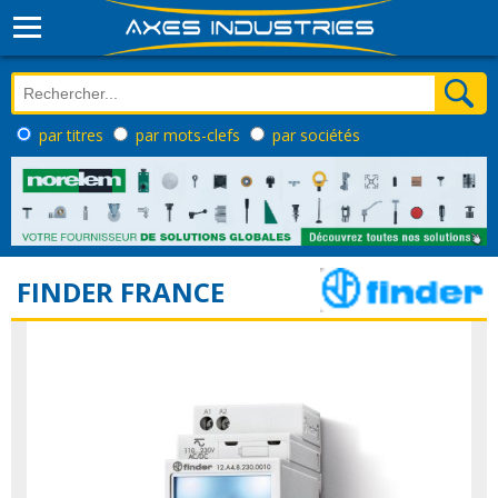
par titres
par mots-clefs
par sociétés
FINDER FRANCE