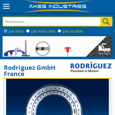
par titres
par mots-clefs
par sociétés
Rodriguez GmbH
France