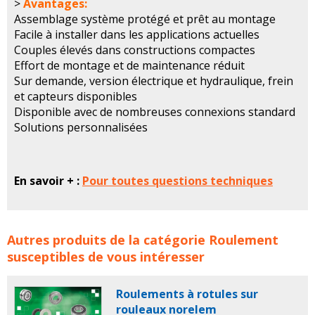
>
Avantages:
Assemblage système protégé et prêt au montage
Facile à installer dans les applications actuelles
Couples élevés dans constructions compactes
Effort de montage et de maintenance réduit
Sur demande, version électrique et hydraulique, frein
et capteurs disponibles
Disponible avec de nombreuses connexions standard
Solutions personnalisées
En savoir + :
Pour toutes questions techniques
Couronnes à vis sans fin RODRIGUEZ GmbH concerne les
Autres produits de la catégorie
Roulement
familles de produits :
rodriguez
rodriguez gmbh
susceptibles de vous intéresser
couronne
couronnes
couronne vis sans fin
couronnes
vis sans fin
couronne a vis sans fin
couronnes a vis
Roulements à rotules sur
sans fin
rouleaux norelem