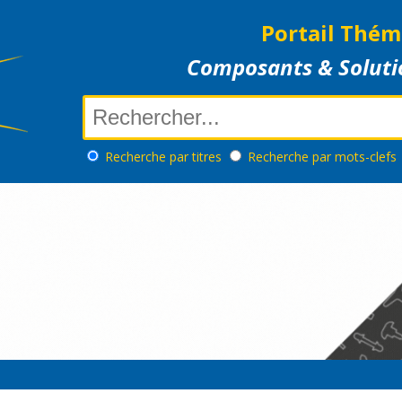
Portail Thém
Composants & Soluti
Recherche
par titres
Recherche
par mots-clefs