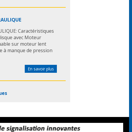
DRAULIQUE
LIQUE: Caractéristiques
 disque avec Moteur
quable sur moteur lent
e à manque de pression
En savoir plus
ues
ce de freinage à l’aide du
comprime pas, la force est
 à chaque roue quand on
ies vous propose une ...