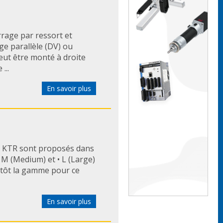
rrage par ressort et
e parallèle (DV) ou
eut être monté à droite
...
En savoir plus
e KTR sont proposés dans
 • M (Medium) et • L (Large)
entôt la gamme pour ce
En savoir plus