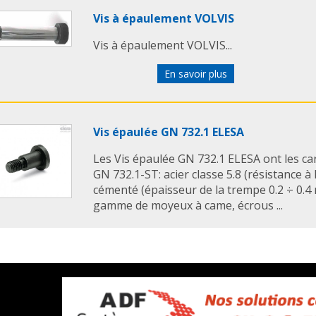
Vis à épaulement VOLVIS
Vis à épaulement VOLVIS...
En savoir plus
Vis épaulée GN 732.1 ELESA
Les Vis épaulée GN 732.1 ELESA ont les car
GN 732.1-ST: acier classe 5.8 (résistance à
cémenté (épaisseur de la trempe 0.2 ÷ 0.4
gamme de moyeux à came, écrous ...
Vis à six pans creux à tête bombée VOL