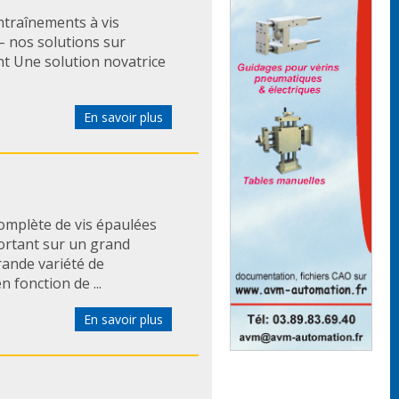
ntraînements à vis
– nos solutions sur
erie Visserie et fixation
nt Une solution novatrice
En savoir plus
plète de vis épaulées
portant sur un grand
rande variété de
 fonction de ...
En savoir plus