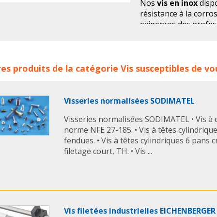
Nos
vis en inox
dispo
résistance à la corro
exigences des profes
Les produits de cett
diverses catégories d’
nnerie Visserie et fixation Inox BENE INOX concerne les fam
inox A2, inox A4, inox
es produits de la catégorie
Vis
susceptibles de vo
erie inox
boulon
boulons
boulon inox
boulons inox
bene i
Selon vos travaux et 
également un très lar
Visseries normalisées SODIMATEL
écrous inox, rondelles
goujons d’ancrage ino
Visseries normalisées SODIMATEL • Vis à 
pas seulement...
norme NFE 27-185. • Vis à têtes cylindriq
fendues. • Vis à têtes cylindriques 6 pans c
filetage court, TH. • Vis ...
Nous disposons d’un
fixation comme la fix
l'accastillage pour câ
transmission et levage
Vis filetées industrielles EICHENBERGER
Découvrez sur notre s