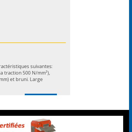
actéristiques suivantes:
 la traction 500 N/mm²),
 mm) et bruni. Large
En savoir plus
VIS