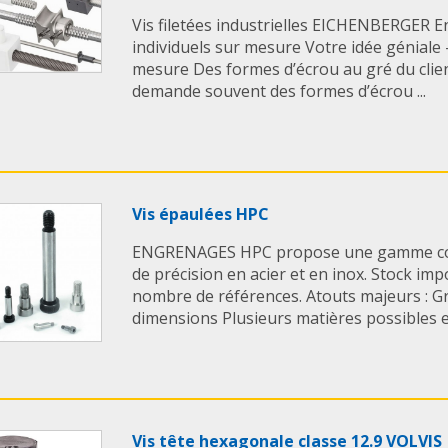
offre.
Vis filetées industrielles EICHENBERGER E
individuels sur mesure Votre idée géniale 
En savoir + :
Boulonn
mesure Des formes d’écrou au gré du clie
Inox
demande souvent des formes d’écrou ...
Vis épaulées HPC
ENGRENAGES HPC propose une gamme com
de précision en acier et en inox. Stock im
nombre de références. Atouts majeurs : G
dimensions Plusieurs matières possibles en
Vis tête hexagonale classe 12.9 VOLVIS