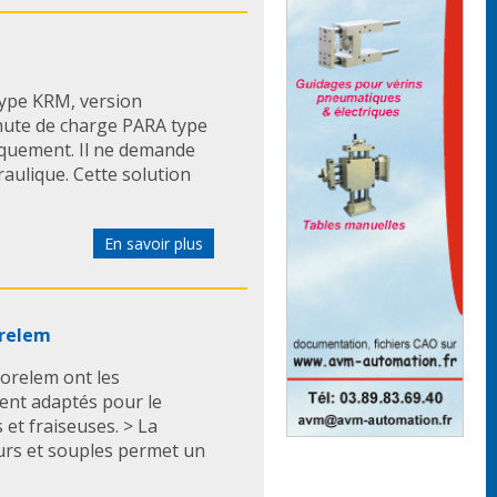
type KRM, version
chute de charge PARA type
quement. Il ne demande
ulique. Cette solution
En savoir plus
orelem
norelem ont les
ment adaptés pour le
 et fraiseuses. > La
durs et souples permet un