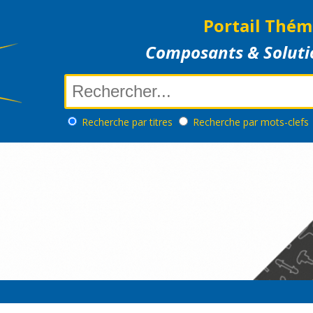
Portail Thém
Composants & Soluti
Recherche
par titres
Recherche
par mots-clefs