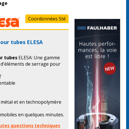
age
Coordonnées Sté
pour tubes ELESA
ur tubes
ELESA: Une gamme
 d'éléments de serrage pour
 T
ientable
métal et en technopolymère
 mobiles en quelques minutes.
utes questions techniques