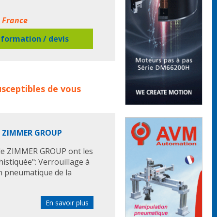
a France
formation / devis
its :
noix de serrage
noix
sceptibles de vous
e serrage pour tubes
noix de
ge t
noix de serrage
de ZIMMER GROUP
 de ZIMMER GROUP ont les
histiquée": Verrouillage à
on pneumatique de la
En savoir plus