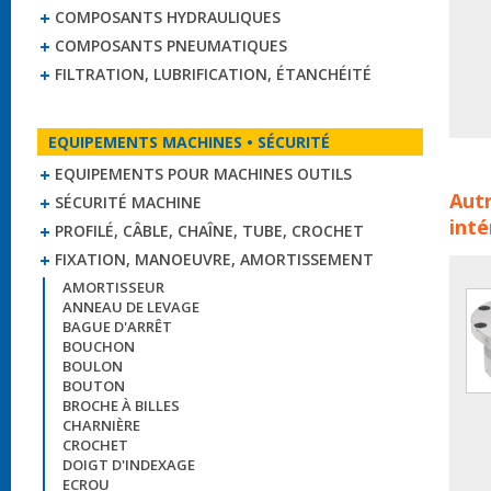
COMPOSANTS HYDRAULIQUES
COMPOSANTS PNEUMATIQUES
FILTRATION, LUBRIFICATION, ÉTANCHÉITÉ
EQUIPEMENTS MACHINES • SÉCURITÉ
EQUIPEMENTS POUR MACHINES OUTILS
Noix
Autr
SÉCURITÉ MACHINE
serr
inté
serr
PROFILÉ, CÂBLE, CHAÎNE, TUBE, CROCHET
orie
FIXATION, MANOEUVRE, AMORTISSEMENT
AMORTISSEUR
ANNEAU DE LEVAGE
BAGUE D'ARRÊT
BOUCHON
BOULON
BOUTON
BROCHE À BILLES
CHARNIÈRE
CROCHET
DOIGT D'INDEXAGE
ECROU