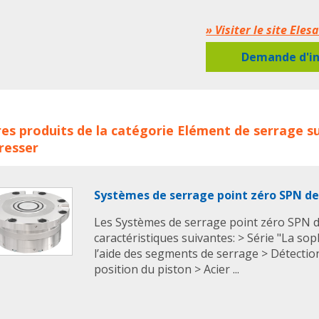
» Visiter le site Eles
Demande d'in
 de serrage pour tubes ELESA concerne les familles de produ
es produits de la catégorie
Elément de serrage
su
age
elesa
serrage tube
noix de serrage pour tube
noix d
resser
age tube
noix de serrage tubes
tube
tubes
noix de serra
ntable
element de serrage
Systèmes de serrage point zéro SPN 
Les Systèmes de serrage point zéro SPN
caractéristiques suivantes: > Série "La sop
l’aide des segments de serrage > Détecti
position du piston > Acier ...