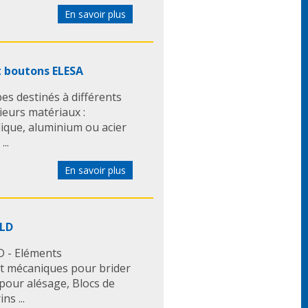
En savoir plus
t boutons ELESA
es destinés à différents
ieurs matériaux :
ique, aluminium ou acier
..
En savoir plus
ELD
 - Eléments
et mécaniques pour brider
 pour alésage, Blocs de
ns ...