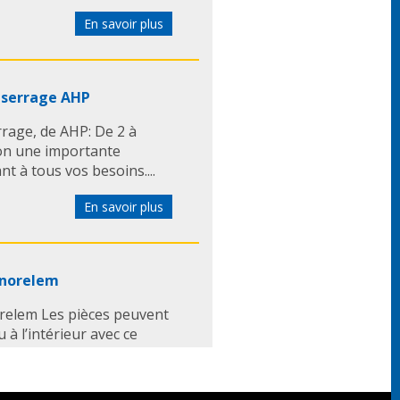
En savoir plus
 serrage AHP
rage, de AHP: De 2 à
ion une importante
 à tous vos besoins....
En savoir plus
 norelem
relem Les pièces peuvent
 à l’intérieur avec ce
ires de précision de