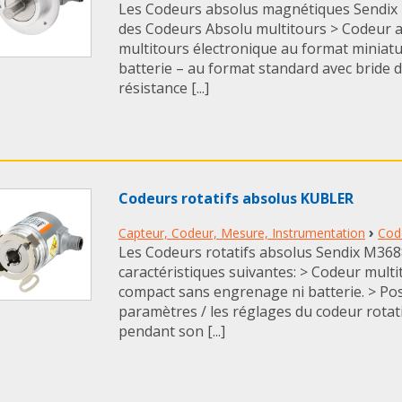
Les Codeurs absolus magnétiques Sendi
des Codeurs Absolu multitours > Codeur 
multitours électronique au format miniat
batterie – au format standard avec bride 
résistance [...]
Codeurs rotatifs absolus KUBLER
›
Capteur, Codeur, Mesure, Instrumentation
Cod
Les Codeurs rotatifs absolus Sendix M36
caractéristiques suivantes: > Codeur multi
compact sans engrenage ni batterie. > Pos
paramètres / les réglages du codeur rota
pendant son [...]