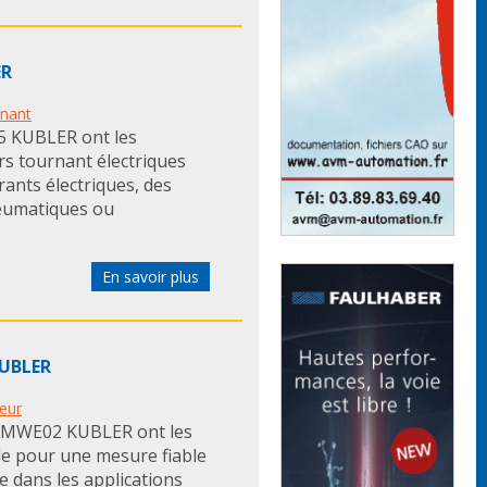
ER
rnant
85 KUBLER ont les
urs tournant électriques
ants électriques, des
eumatiques ou
En savoir plus
KUBLER
eur
e MWE02 KUBLER ont les
ale pour une mesure fiable
ce dans les applications