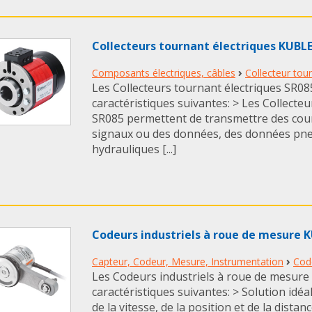
Collecteurs tournant électriques KUBL
›
Composants électriques, câbles
Collecteur tou
Les Collecteurs tournant électriques SR0
caractéristiques suivantes: > Les Collecte
SR085 permettent de transmettre des cour
signaux ou des données, des données pn
hydrauliques [...]
Codeurs industriels à roue de mesure 
›
Capteur, Codeur, Mesure, Instrumentation
Cod
Les Codeurs industriels à roue de mesur
caractéristiques suivantes: > Solution idé
de la vitesse, de la position et de la distan