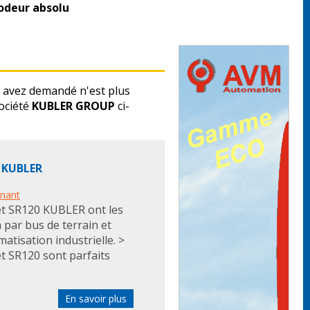
odeur absolu
 avez demandé n'est plus
ociété
KUBLER GROUP
ci-
t KUBLER
rnant
et SR120 KUBLER ont les
 par bus de terrain et
atisation industrielle. >
t SR120 sont parfaits
En savoir plus