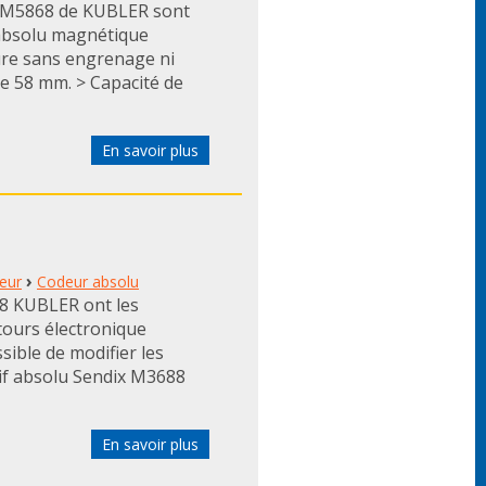
x M5868 de KUBLER sont
absolu magnétique
ure sans engrenage ni
de 58 mm. > Capacité de
En savoir plus
›
eur
Codeur absolu
88 KUBLER ont les
tours électronique
sible de modifier les
tif absolu Sendix M3688
En savoir plus