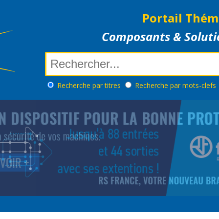
Portail Thém
Composants & Soluti
Recherche
par titres
Recherche
par mots-clefs