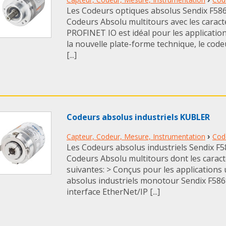
Les Codeurs optiques absolus Sendix F58
Codeurs Absolu multitours avec les caracté
PROFINET IO est idéal pour les application
la nouvelle plate-forme technique, le cod
[...]
Codeurs absolus industriels KUBLER
›
Capteur, Codeur, Mesure, Instrumentation
Cod
Les Codeurs absolus industriels Sendix F
Codeurs Absolu multitours dont les caract
suivantes: > Conçus pour les applications 
absolus industriels monotour Sendix F58
interface EtherNet/IP [...]