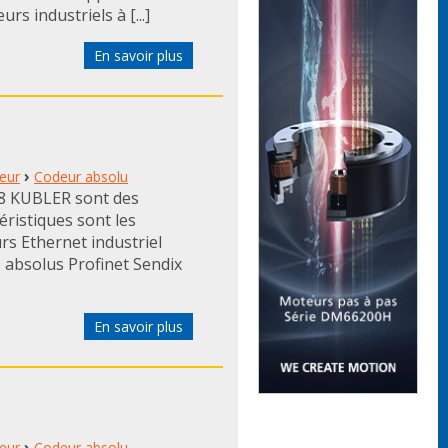
s industriels à [...]
En savoir plus
›
eur
Codeur absolu
88 KUBLER sont des
éristiques sont les
rs Ethernet industriel
 absolus Profinet Sendix
En savoir plus
›
eur
Codeur absolu