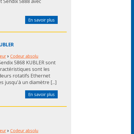
t Sendix 5888 avec
En savoir plus
KUBLER
›
eur
Codeur absolu
s Sendix 5868 KUBLER sont
ractéristiques sont les
eurs rotatifs Ethernet
s jusqu'à un diamètre [...]
En savoir plus
›
eur
Codeur absolu