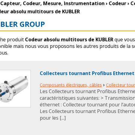
Capteur, Codeur, Mesure, Instrumentation
›
Codeur
›
C
eur absolu multitours de KUBLER
BLER GROUP
che produit
Codeur absolu multitours de KUBLER
que vous
onible mais nous vous proposons les autres produits de la s
ous.
Collecteurs tournant Profibus Etherne
›
Composants électriques, câbles
Collecteur tou
Les Collecteurs tournant Profibus Ethern
caractéristiques suivantes: > Transmission
éthernet : Collecteur tournant pour l’autom
Les Collecteurs tournant Profibus Etherne
pour les [...]