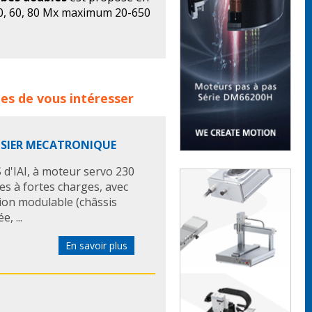
 50, 60, 80 Mx maximum 20-650
10 mm My max. 30-780 Nm
es de produits :
axe
axes
axe
es de vous intéresser
es tubes doubles
rose krieger
 ROSIER MECATRONIQUE
 d'IAI, à moteur servo 230
les à fortes charges, avec
tion modulable (châssis
, ...
En savoir plus