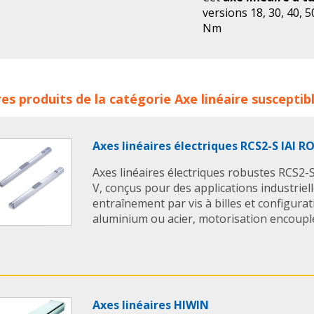
versions 18, 30, 40,
Nm
Course max. 320-26
linéaires à tubes doubles ROSE KRIEGER concerne les famill
es produits de la catégorie
Axe linéaire
susceptibl
aire
axes lineaires
axe lineaire tube double
axes lineair
dage
guidages
guidage lineaire
guidages lineaires
Axes linéaires électriques RCS2-S IAI
Axes linéaires électriques robustes RCS2-S
V, conçus pour des applications industriel
entraînement par vis à billes et configura
aluminium ou acier, motorisation encouplée
Axes linéaires HIWIN