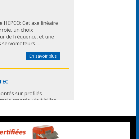
e HEPCO: Cet axe linéaire
roie, un choix
ur de fréquence, et une
servomoteurs. ...
En savoir plus
ATEC
ontés sur profilés
ie crantée, vis à billes,
 rails acier Rapide et
En savoir plus