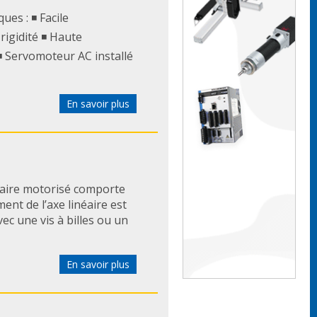
ues : ◾ Facile
 rigidité ◾ Haute
◾ Servomoteur AC installé
En savoir plus
éaire motorisé comporte
ent de l’axe linéaire est
ec une vis à billes ou un
En savoir plus