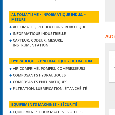
AUTOMATISME • INFORMATIQUE INDUS. •
MESURE
AUTOMATES, RÉGULATEURS, ROBOTIQUE
Axes 
INFORMATIQUE INDUSTRIELLE
Autr
line
CAPTEUR, CODEUR, MESURE,
gui
INSTRUMENTATION
HYDRAULIQUE • PNEUMATIQUE • FILTRATION
AIR COMPRIMÉ, POMPES, COMPRESSEURS
COMPOSANTS HYDRAULIQUES
COMPOSANTS PNEUMATIQUES
FILTRATION, LUBRIFICATION, ÉTANCHÉITÉ
EQUIPEMENTS MACHINES • SÉCURITÉ
EQUIPEMENTS POUR MACHINES OUTILS