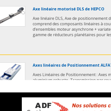
Axe linéaire motorisé DLS de HEPCO
Axe linéaire DLS, Axe de positionnement d
comprend des composants linéaires à cour
d’ensembles moteur asynchrone + variate
gamme de réducteurs planétaires pour les 
Axes linéaires de Positionnement ALF
Axes Linéaires de Positionnement : Axes m
aluminium robuste, Transmission par courro
vis trapezoidale Guidage par patins, galets,
précis Excellente répétabilité Grande ...