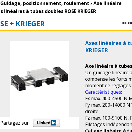
Guidage, positionnement, roulement
›
Axe linéaire
s linéaires à tubes doubles ROSE KRIEGER
SE + KRIEGER
Axes linéaires à 
KRIEGER
Axe linéaire à tube
Un guidage linéaire à
compense les forts 
moment de réglages 
Caractéristiques:
Fx max. 400-4500 N
Fy max. 200-14000 N V
droite
Fz max. 100-9100 N, F
Partagez sur
Filetages indépendan
Cet
axe linéaire à t