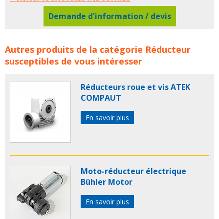
Demande d'information / devis
Tous les Fabricants de Réducteurs concerne les familles
Autres produits de la catégorie
Réducteur
de produits :
reducteur
reducteurs
susceptibles de vous intéresser
Réducteurs roue et vis ATEK
COMPAUT
En savoir plus
Moto-réducteur électrique
Bühler Motor
En savoir plus