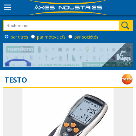
par titres
par mots-clefs
par sociétés
TESTO