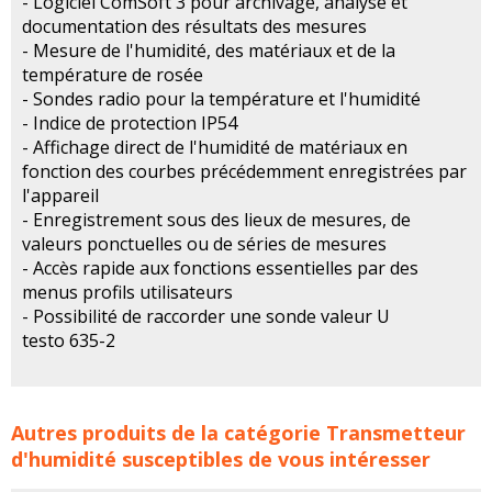
- Logiciel ComSoft 3 pour archivage, analyse et
documentation des résultats des mesures
- Mesure de l'humidité, des matériaux et de la
température de rosée
- Sondes radio pour la température et l'humidité
- Indice de protection IP54
- Affichage direct de l'humidité de matériaux en
fonction des courbes précédemment enregistrées par
l'appareil
- Enregistrement sous des lieux de mesures, de
valeurs ponctuelles ou de séries de mesures
- Accès rapide aux fonctions essentielles par des
menus profils utilisateurs
- Possibilité de raccorder une sonde valeur U
testo 635-2
Appareils de mesure d'humidité, de température et point
Autres produits de la catégorie
Transmetteur
de rosée TESTO concerne les familles de produits :
d'humidité
susceptibles de vous intéresser
transmetteur d humidite
tansmetteurs humidite