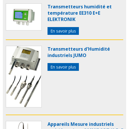
capteur humidite
capteur d humidite
capteurs d
Transmetteurs humidité et
humidite
testo
température point de rosee
température EE310 E+E
transmetteur d humidite
testo 635
ELEKTRONIK
En savoir plus
Transmetteurs d'Humidité
industriels JUMO
En savoir plus
Appareils Mesure industriels