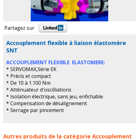
Partagez sur
Accouplement flexible à liaison élastomère
SNT
ACCOUPLEMENT FLEXIBLE ELASTOMERE:
* SERVOMAX,Série EK
* Précis et compact
* De 10 à 1.100 Nm
* Atténuateur d'oscilliations
* Isolation électrique, sans jeu, enfichable
* Compensation de désalignement
* Serrage par pincement
Accouplement flexible à liaison élastomère SNT concerne
Autres produits de la catégorie
Accouplement