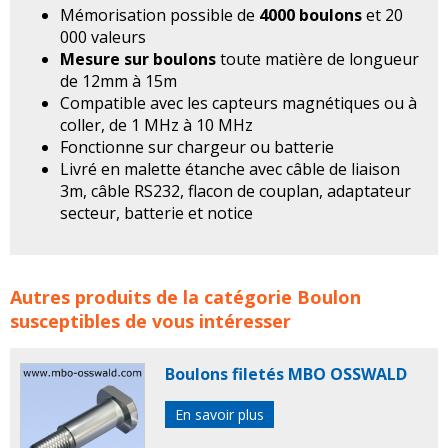
Mémorisation possible de
4000 boulons
et 20
000 valeurs
Mesure sur boulons
toute matière de longueur
de 12mm à 15m
Compatible avec les capteurs magnétiques ou à
coller, de 1 MHz à 10 MHz
Fonctionne sur chargeur ou batterie
Livré en malette étanche avec câble de liaison
3m, câble RS232, flacon de couplan, adaptateur
secteur, batterie et notice
Système de mesure d'allongement de Boulonnerie par
Autres produits de la catégorie
Boulon
ultrasons, de QUALI-TORC concerne les familles de
susceptibles de vous intéresser
produits :
boulon
boulons
quali torc
mesure boulon
mesure allongement boulon
mesure sur boulon
Boulons filetés MBO OSSWALD
En savoir plus