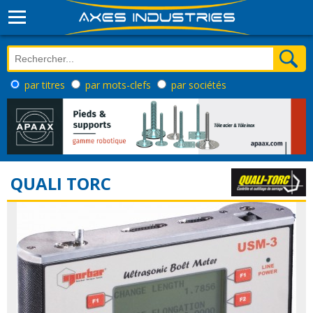
par titres
par mots-clefs
par sociétés
QUALI TORC