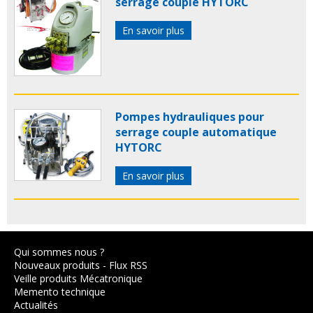
serrage couple HYTORC
En savoir plus
Pompes hydrauliques pour
serrage couple automatique
HYTORC
En savoir plus
Qui sommes nous ?
Nouveaux produits
-
Flux RSS
Veille produits Mécatronique
Memento technique
Actualités