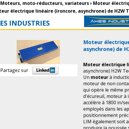
Moteurs, moto-réducteurs, variateurs
›
Moteur électriq
eur électrique linéaire (ironcore, asynchrone) de H2
ES INDUSTRIES
Moteur électrique
asynchrone) de
Moteur électrique l
Partagez sur
asynchrone) H2W Te
Un
moteur
à induct
moteur de non contact
qui opère le même pr
d'écureuil, moteur à 
accélère à 1800 in/se
employés dans les ap
positionnement préci
LIM également soit ac
produire la poussée 