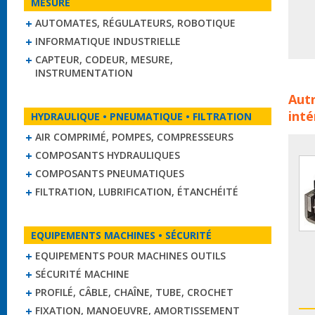
MESURE
AUTOMATES, RÉGULATEURS, ROBOTIQUE
INFORMATIQUE INDUSTRIELLE
CAPTEUR, CODEUR, MESURE,
INSTRUMENTATION
Mote
Autr
de pr
inté
HYDRAULIQUE • PNEUMATIQUE • FILTRATION
line
mote
AIR COMPRIMÉ, POMPES, COMPRESSEURS
COMPOSANTS HYDRAULIQUES
COMPOSANTS PNEUMATIQUES
FILTRATION, LUBRIFICATION, ÉTANCHÉITÉ
EQUIPEMENTS MACHINES • SÉCURITÉ
EQUIPEMENTS POUR MACHINES OUTILS
SÉCURITÉ MACHINE
PROFILÉ, CÂBLE, CHAÎNE, TUBE, CROCHET
FIXATION, MANOEUVRE, AMORTISSEMENT