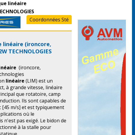
ue linéaire
W TECHNOLOGIES
Coordonnées Sté
 linéaire (ironcore,
 H2W TECHNOLOGIES
inéaire
(ironcore,
chnologies
ion
linéaire
(LIM) est un
, à grande vitesse, linéaire
incipal que rotatoire, camp
induction. Ils sont capables de
c [45 m/s] et est typiquement
plications où le
s n'est pas exigé. Le bidon de
tionné à la stalle pour
statique