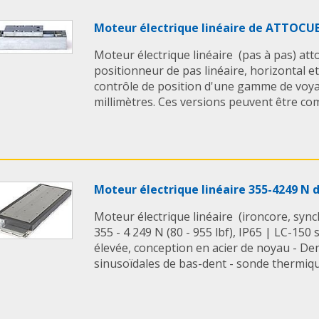
* Aucun entretien
* De non contact
Moteur électrique linéaire de ATTOCU
* Facilité de command
Moteur électrique linéaire (pas à pas) at
positionneur de pas linéaire, horizontal 
contrôle de position d'une gamme de voya
millimètres. Ces versions peuvent être comp
Moteur électrique linéaire 355-4249 N
Moteur électrique linéaire (ironcore, syn
355 - 4 249 N (80 - 955 lbf), IP65 | LC-150 
élevée, conception en acier de noyau - Den
sinusoïdales de bas-dent - sonde thermique 