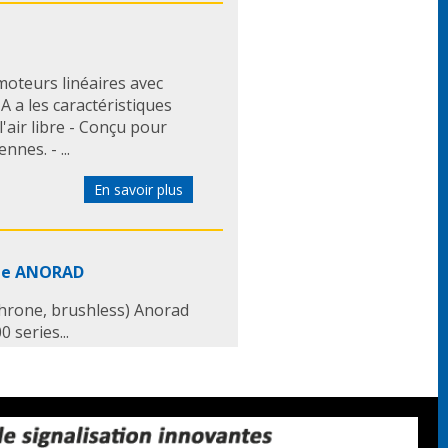
oteurs linéaires avec
 a les caractéristiques
'air libre - Conçu pour
nes. - ...
En savoir plus
 de ANORAD
chrone, brushless) Anorad
0 series...
En savoir plus