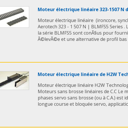
Il y a une force attra
l'acier dans le plat 
Moteur électrique linéaire 323-1507 N
puissance est appliq
Moteur électrique linéaire (ironcore, syn
Les jeux de bobine m
Aerotech 323 - 1 507 N | BLMFS5 Series . 
utilisé ensemble pou
la série BLMFS5 sont conÃ§us pour fourni
importantes.
Ã©levÃ©e et une alternative de profil bas a
Si le plat de réaction
mouvement rotatoire 
Le LIM ou le plat de 
tandis que l'autre est 
Moteur électrique linéaire de H2W Tec
Dans les environneme
Moteur électrique linéaire H2W Technolog
non magnétique d'aci
Moteurs sans brosse linéaires de C.C Le m
employée entre le jeu
phases servo sans brosse (ou à C.A.) est i
réaction pour fournir
longue course et bloquée servo, application
Avantages :
* Seulement 2 parts
* Grand choix de vite