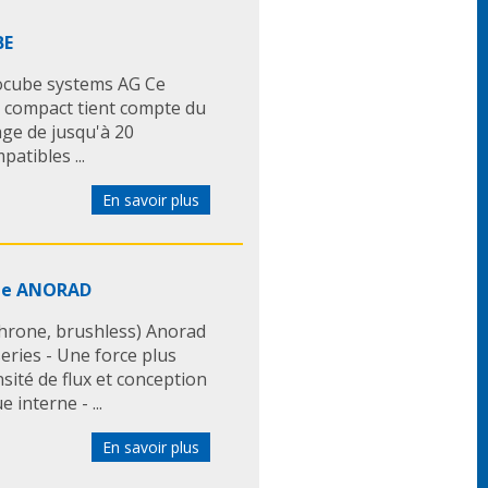
BE
e et d'installation
tocube systems AG Ce
et compact tient compte du
ge de jusqu'à 20
atibles ...
En savoir plus
 de ANORAD
chrone, brushless) Anorad
series - Une force plus
sité de flux et conception
interne - ...
En savoir plus