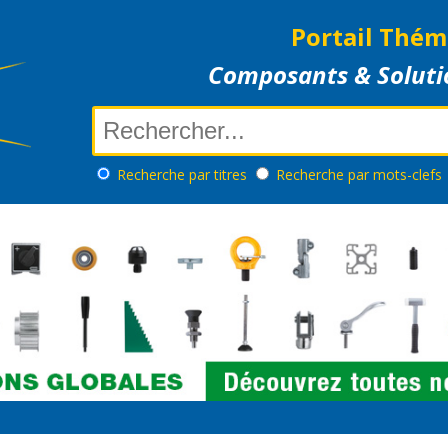
Portail Thém
Composants & Soluti
Recherche
par titres
Recherche
par mots-clefs