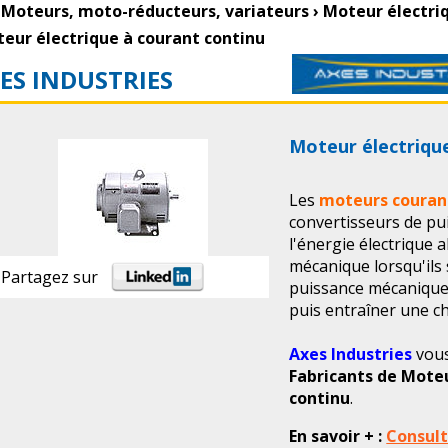
Moteurs, moto-réducteurs, variateurs
›
Moteur électri
eur électrique à courant continu
ES INDUSTRIES
Moteur électriqu
Les
moteurs couran
convertisseurs de pui
l'énergie électrique
mécanique lorsqu'ils
Partagez sur
puissance mécanique
puis entraîner une 
Axes Industries
vous
Fabricants de Moteu
continu
.
En savoir + :
Consulte