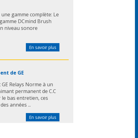
une gamme complète: Le
la gamme DCmind Brush
 Un niveau sonore
En savoir plus
ent de GE
t GE Relays Norme à un
aimant permanent de C.C
r le bas entretien, ces
des années ...
En savoir plus