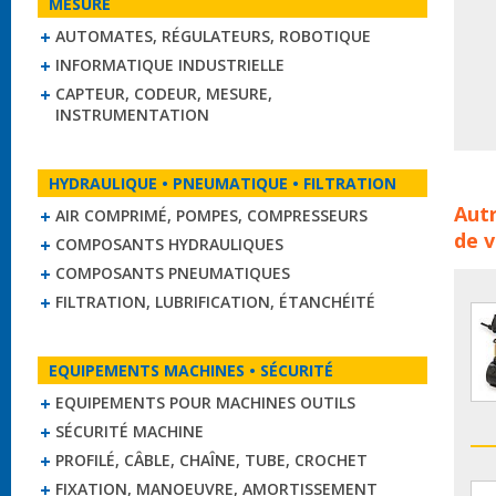
MESURE
AUTOMATES, RÉGULATEURS, ROBOTIQUE
INFORMATIQUE INDUSTRIELLE
CAPTEUR, CODEUR, MESURE,
INSTRUMENTATION
HYDRAULIQUE • PNEUMATIQUE • FILTRATION
Moteu
Autr
AIR COMPRIMÉ, POMPES, COMPRESSEURS
mote
de v
cour
COMPOSANTS HYDRAULIQUES
COMPOSANTS PNEUMATIQUES
FILTRATION, LUBRIFICATION, ÉTANCHÉITÉ
EQUIPEMENTS MACHINES • SÉCURITÉ
EQUIPEMENTS POUR MACHINES OUTILS
SÉCURITÉ MACHINE
PROFILÉ, CÂBLE, CHAÎNE, TUBE, CROCHET
FIXATION, MANOEUVRE, AMORTISSEMENT