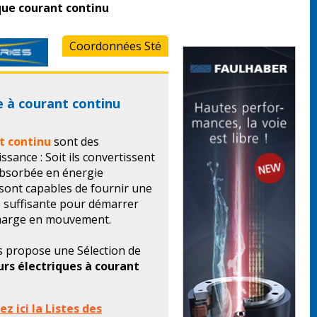
que courant continu
Coordonnées Sté
e à courant continu
t continu
sont des
ssance : Soit ils convertissent
 absorbée en énergie
 sont capables de fournir une
 suffisante pour démarrer
charge en mouvement.
 propose une Sélection de
rs électriques à courant
z ici la Listes des