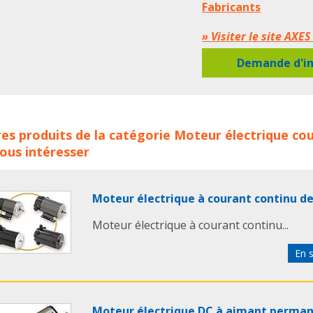
Fabricants
» Visiter le site AXE
Demande d'in
r électrique à courant continu concerne les familles de pro
es produits de la catégorie
Moteur électrique co
ur electrique
moteurs electriques
moteur electrique c
ous intéresser
ant continu
moteur cc
moteurs cc
moteur industriel
mot
Moteur électrique à courant continu 
Moteur électrique à courant continu...
En s
Moteur électrique DC à aimant perma