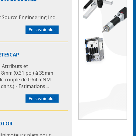
Source Engineering Inc...
En savoir plus
ORTESCAP
Attributs et
 de 8mm (0.31 po.) à 35mm
e de couple de 0.64 mNM
ans.) - Estimations ...
En savoir plus
MOTOR
inimoteurs plats pour