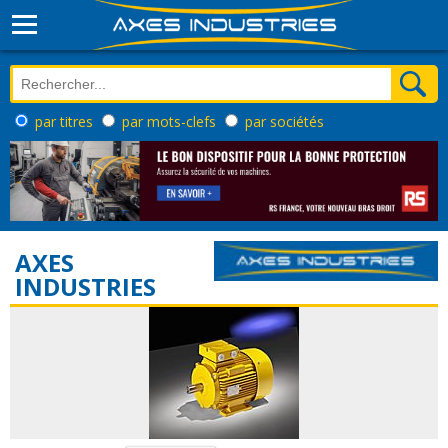
par titres
par mots-clefs
par sociétés
AXES
INDUSTRIES