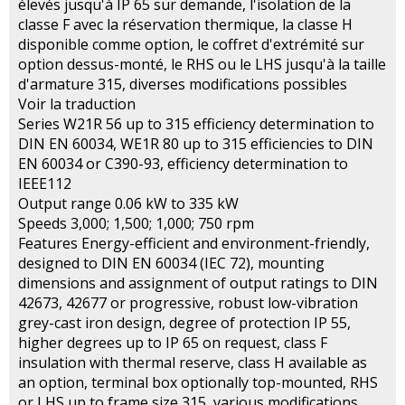
élevés jusqu'à IP 65 sur demande, l'isolation de la
classe F avec la réservation thermique, la classe H
disponible comme option, le coffret d'extrémité sur
option dessus-monté, le RHS ou le LHS jusqu'à la taille
d'armature 315, diverses modifications possibles
Voir la traduction
Series W21R 56 up to 315 efficiency determination to
DIN EN 60034, WE1R 80 up to 315 efficiencies to DIN
EN 60034 or C390-93, efficiency determination to
IEEE112
Output range 0.06 kW to 335 kW
Speeds 3,000; 1,500; 1,000; 750 rpm
Features Energy-efficient and environment-friendly,
designed to DIN EN 60034 (IEC 72), mounting
dimensions and assignment of output ratings to DIN
42673, 42677 or progressive, robust low-vibration
grey-cast iron design, degree of protection IP 55,
higher degrees up to IP 65 on request, class F
insulation with thermal reserve, class H available as
an option, terminal box optionally top-mounted, RHS
or LHS up to frame size 315, various modifications