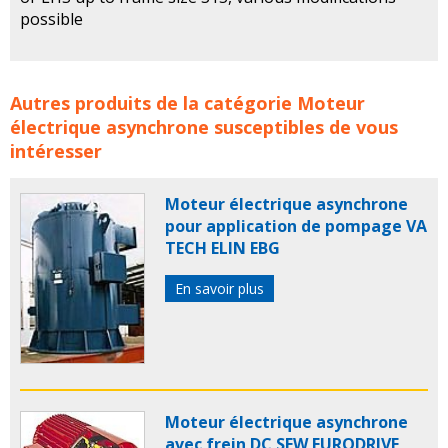
possible
Moteur électrique asynchrone à économie d'énergie
Autres produits de la catégorie
Moteur
VEM motors concerne les familles de produits :
moteur
électrique asynchrone
susceptibles de vous
moteurs
moteur electrique
moteurs electriques
intéresser
moteur électrique
moteurs électriques
moteur
electrique asynchrone
moteurs electriques
Moteur électrique asynchrone
asynchrones
un moteur electrique
moteur industriel
pour application de pompage VA
moteurs industriels
moteur asynchrone
moteurs
TECH ELIN EBG
asynchrones
vem
En savoir plus
Moteur électrique asynchrone
avec frein DC SEW EURODRIVE