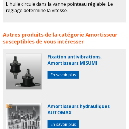
L'huile circule dans la vanne pointeau réglable. Le
réglage détermine la vitesse.
Amortisseur, Régulateur de vitesse, de MULTIFLUID
Autres produits de la catégorie
Amortisseur
concerne les familles de produits :
mutifluid
regulateur
susceptibles de vous intéresser
regulateurs
regulateur de vitesse
regulateurs de
vitesse
regulateur vitesse
regulateurs vitesse
Fixation antivibrations,
amortisseur
amortisseurs
regulateur vitesse
Amortisseurs MISUMI
En savoir plus
Amortisseurs hydrauliques
AUTOMAX
En savoir plus