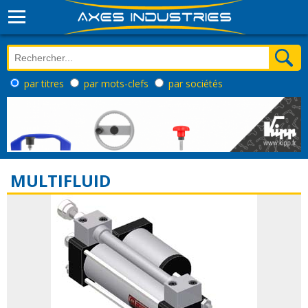
par titres
par mots-clefs
par sociétés
MULTIFLUID