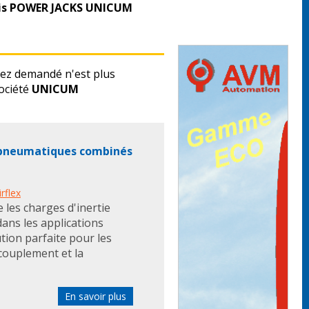
vis POWER JACKS UNICUM
ez demandé n'est plus
ociété
UNICUM
 pneumatiques combinés
rflex
 les charges d'inertie
ans les applications
ution parfaite pour les
ccouplement et la
En savoir plus