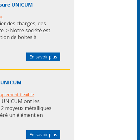
mesure UNICUM
ur
ier des charges, des
e. > Notre société est
ation de boites à
En savoir plus
s UNICUM
uplement flexible
s UNICUM ont les
e 2 moyeux métalliques
nséré un élément en
En savoir plus