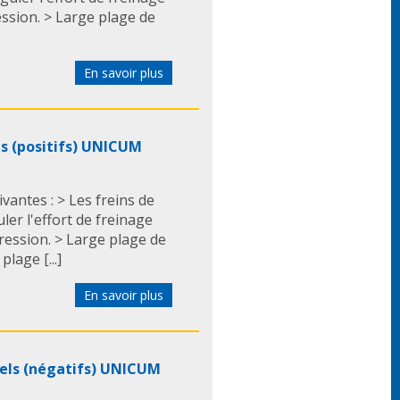
ssion. > Large plage de
En savoir plus
ls (positifs) UNICUM
antes : > Les freins de
ler l'effort de freinage
ression. > Large plage de
lage [...]
En savoir plus
iels (négatifs) UNICUM