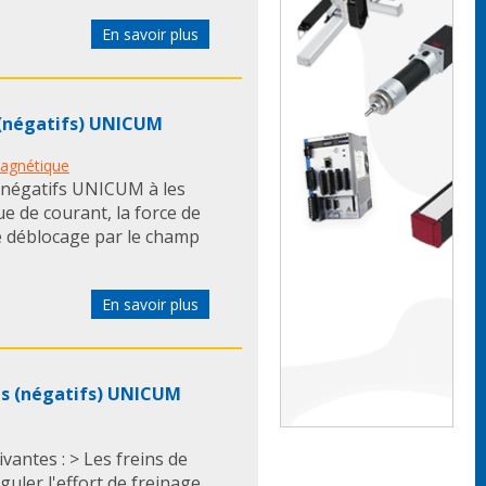
En savoir plus
 (négatifs) UNICUM
magnétique
 négatifs UNICUM à les
ue de courant, la force de
le déblocage par le champ
En savoir plus
els (négatifs) UNICUM
antes : > Les freins de
guler l'effort de freinage