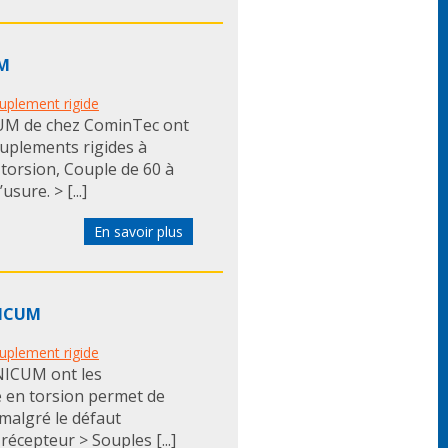
UM
uplement rigide
CUM de chez CominTec ont
couplements rigides à
 torsion, Couple de 60 à
sure. > [...]
En savoir plus
NICUM
uplement rigide
NICUM ont les
té en torsion permet de
 malgré le défaut
écepteur > Souples [...]