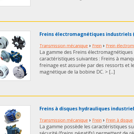
Freins électromagnétiques industriels
›
›
Transmission mécanique
Frein
Frein électro
La gamme des Freins électromagnétiques
caractéristiques suivantes : Freins à manq
freinage est assurée par des ressorts et 
magnétique de la bobine DC. > [...]
Freins à disques hydrauliques industri
›
›
Transmission mécanique
Frein
Frein à disque
La gamme possède les caractéristiques suiv
sécurité (freins négatifs) permettent de ré