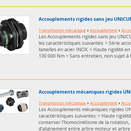
Accouplements rigides sans jeu UNIC
›
›
Transmission mécanique
Accouplement
Acco
Les Accouplements rigides sans jeu UNI
les caractéristiques suivantes: > Série ac
lamelles en acier INOX. > Haute rigidité en
130 000 Nm > Sans entretien, non sujet à l’u
Accouplements mécaniques rigides U
›
›
Transmission mécanique
Accouplement
Acco
Les Accouplements mécaniques rigides U
caractéristiques suivantes: > Haute rigidi
conserver l’homocinétisme de la rotation,
d’alignement entre arbre moteur et arbre r