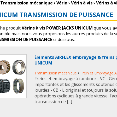
Transmission mécanique
›
Vérin
›
Vérin à vis
›
Vérins à 
ICUM TRANSMISSION DE PUISSANCE
che produit
Vérins à vis POWER JACKS UNICUM
que vous av
onible mais nous vous proposons les autres produits de la s
NSMISSION DE PUISSANCE
ci-dessous.
Éléments AIRFLEX embrayage & freins
UNICUM
›
Transmission mécanique
Frein et Embrayage Ai
Freins et embrayage à tambour - VC - Gère
importantes et les glissements soutenus d
lourdes - CB - L'original et toujours la sol
opérations cycliques à grande vitesse, l'a
transmission de [...]