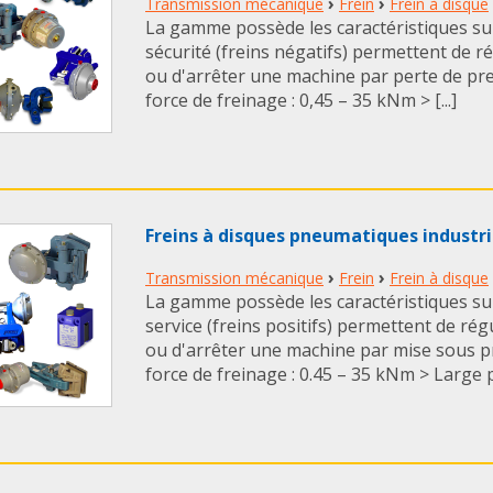
›
›
Transmission mécanique
Frein
Frein à disque
La gamme possède les caractéristiques suiv
sécurité (freins négatifs) permettent de ré
ou d'arrêter une machine par perte de pre
force de freinage : 0,45 – 35 kNm > [...]
Freins à disques pneumatiques industri
›
›
Transmission mécanique
Frein
Frein à disque
La gamme possède les caractéristiques suiv
service (freins positifs) permettent de régu
ou d'arrêter une machine par mise sous p
force de freinage : 0.45 – 35 kNm > Large pl