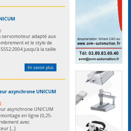
UNICUM
e
 un servomoteur adapté aux
ombrement et le style de
52:2004 jusqu’à la taille
En savoir plus
oteur asynchrone UNICUM
e
oteur asynchrone UNICUM
U montage en ligne (0,25-
rendement avec
ur [...]