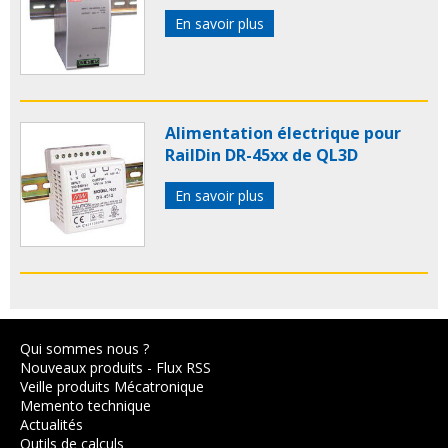
En savoir plus
Alimentation électrique pour
RailDin DR-45xx de QL3D
En savoir plus
Qui sommes nous ?
Nouveaux produits
-
Flux RSS
Veille produits Mécatronique
Memento technique
Actualités
Outils de calculs