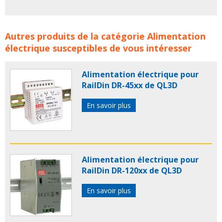
Alimentation électrique pour RailDin DR-75xx de QL3D
Autres produits de la catégorie
Alimentation
concerne les familles de produits :
Alimentation pour
électrique
susceptibles de vous intéresser
rail DIN
Alimentations pour rail DIN
Alimentation
electrique
Alimentations electriques
ql3d
Alimentation électrique pour
alimentation rail din
rail din
raildin
RailDin DR-45xx de QL3D
En savoir plus
Alimentation électrique pour
RailDin DR-120xx de QL3D
En savoir plus