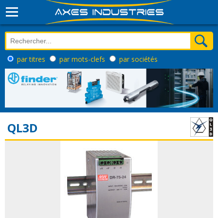
par titres
par mots-clefs
par sociétés
QL3D