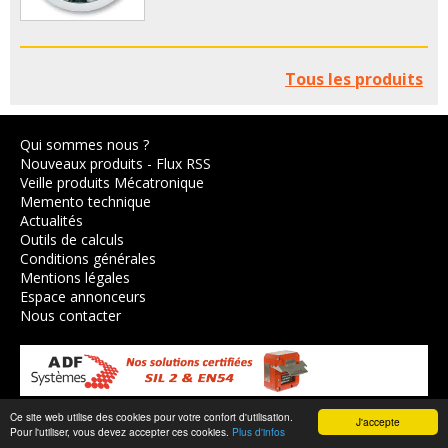
Tous les produits
Qui sommes nous ?
Nouveaux produits
-
Flux RSS
Veille produits Mécatronique
Memento technique
Actualités
Outils de calculs
Conditions générales
Mentions légales
Espace annonceurs
Nous contacter
Ce site web utilise des cookies pour votre confort d'utilisation.
J'accepte
© 2003-2026,
Axes Industries
.
Pour l'utiliser, vous devez accepter ces cookies.
Plus d'infos