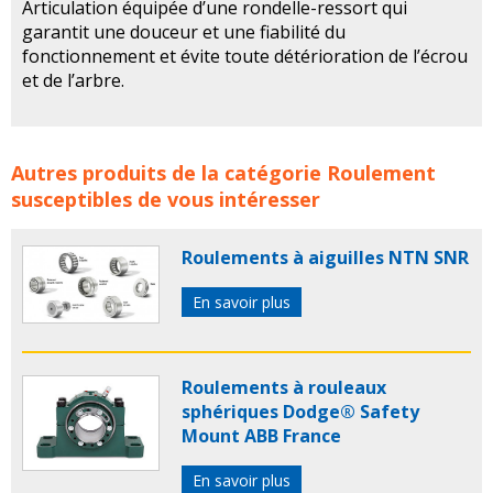
Articulation équipée d’une rondelle-ressort qui
garantit une douceur et une fiabilité du
fonctionnement et évite toute détérioration de l’écrou
et de l’arbre.
Clés de Serrage pour Roulement de SNR concerne les
Autres produits de la catégorie
Roulement
familles de produits :
cle de serrage
cles de serrage
snr
susceptibles de vous intéresser
roulement
roulement
roulements
NTN SNR
Roulements à aiguilles NTN SNR
En savoir plus
Roulements à rouleaux
sphériques Dodge® Safety
Mount ABB France
En savoir plus