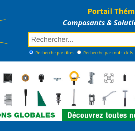
Portail Thém
Composants & Soluti
Recherche
par titres
Recherche
par mots-clefs