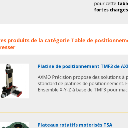
pour cette
tabl
fortes charge
5 types de gui
queue d'arronde,
aiguilles, à gl
plastique.
es de positionnement fortes charges VECTA concerne les fam
es produits de la catégorie
Table de positionnem
Accessoires st
tionnement
systemes de translation
tables de reglage
resser
positionnement
aire
tables lineaires
VECTA
chariot de positionnement
t
ine de positionnement
table positionnement
tables po
En savoir + :
Fiche T
tionnement
table positionnement forte charge
tables 
Platine de positionnement TMF3 de A
ges
table de positionnement pour forte charge
AXMO Précision propose des solutions à 
standard de platines de positionnement. E
Ensemble X-Y-Z à base de TMF3 pour machi
Plateaux rotatifs motorisés TSA