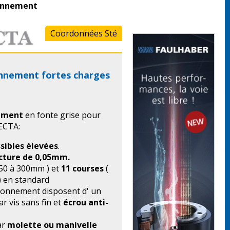
ionnement
Coordonnées Sté
onnement fortes charges
nement
en fonte grise pour
ECTA:
sibles élevées
.
ecture de 0,05mm.
 50 à 300mm ) et
11 courses
(
) en standard
ionnement disposent d' un
r vis sans fin et
écrou anti-
ar
molette ou manivelle