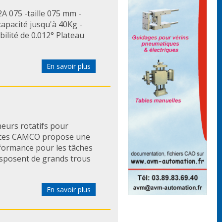
A 075 -taille 075 mm -
capacité jusqu'à 40Kg -
ilité de 0.012° Plateau
En savoir plus
eurs rotatifs pour
ances CAMCO propose une
formance pour les tâches
isposent de grands trous
En savoir plus