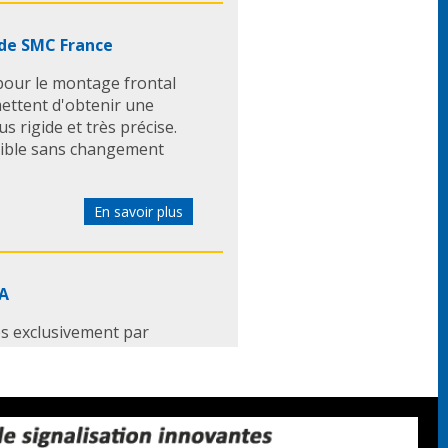
 de SMC France
 pour le montage frontal
ettent d'obtenir une
s rigide et très précise.
onible sans changement
En savoir plus
EA
és exclusivement par
EA rotatif est utilisé
ent pendant le soudage
nsmission du courant de