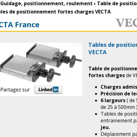
Guidage, positionnement, roulement
›
Table de posit
les de positionnement fortes charges VECTA
CTA France
Tables de positi
VECTA
Table de position
fortes charges
de V
Charges admis
Partagez sur
Précision de l
6 largeurs
( de
de 25 à 500mm 
Tables de posit
entrainement pa
jeu.
Déplacement p