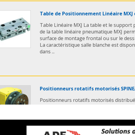
Table de Positionnement Linéaire MXJ
Table Linéaire MXJ La table et le support
de la table linéaire pneumatique MXJ perm
surface de montage frontal ou sur le dessu
La caractéristique salle blanche est disp
dans ...
Positionneurs rotatifs motorisés SPIN
Positionneurs rotatifs motorisés distribu
ATLANTA DRIVE France : Le RotoSpin C SPIN
pour la capture de moments de basculem
de grandes parties spatiales, pour la tra
soudage, l'air comprimé, ...