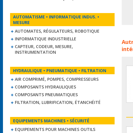
AUTOMATISME • INFORMATIQUE INDUS. •
MESURE
AUTOMATES, RÉGULATEURS, ROBOTIQUE
Tabl
INFORMATIQUE INDUSTRIELLE
Autr
posi
CAPTEUR, CODEUR, MESURE,
inté
line
INSTRUMENTATION
plat
posi
char
HYDRAULIQUE • PNEUMATIQUE • FILTRATION
AIR COMPRIMÉ, POMPES, COMPRESSEURS
COMPOSANTS HYDRAULIQUES
COMPOSANTS PNEUMATIQUES
FILTRATION, LUBRIFICATION, ÉTANCHÉITÉ
EQUIPEMENTS MACHINES • SÉCURITÉ
EQUIPEMENTS POUR MACHINES OUTILS