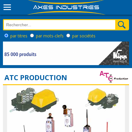
par titres
par mots-clefs
par sociétés
ATC PRODUCTION