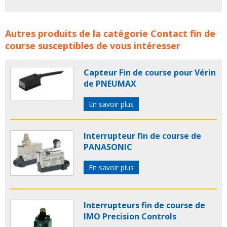
Fins de Course ATC PRODUCTION concerne les familles
Autres produits de la catégorie
Contact fin de
de produits :
ATC PRODUCTION
fin de course
course
susceptibles de vous intéresser
microrupteur
microrupteurs
rupteur
rupteurs
capteur fin de course
capteurs fin de course
contact
Capteur Fin de course pour Vérin
fin de course
interrupteur de securite
capteur de fin
de PNEUMAX
de course
En savoir plus
Interrupteur fin de course de
PANASONIC
En savoir plus
Interrupteurs fin de course de
IMO Precision Controls