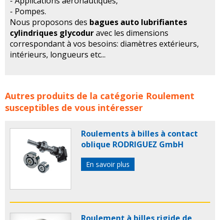
- Applications aéronautiques,
- Pompes.
Nous proposons des
bagues auto lubrifiantes
cylindriques glycodur
avec les dimensions
correspondant à vos besoins: diamètres extérieurs,
intérieurs, longueurs etc...
Bagues auto lubrifiantes cylindriques GLYCODUR de
Autres produits de la catégorie
Roulement
ECMU CSR concerne les familles de produits :
bague
susceptibles de vous intéresser
bague glycodur
bagues
bagues glycodur
ECMU csr
ecmu
bague de guidage
bague lineaire
bagues
Roulements à billes à contact
lineaires
bagues de guidage
bague guidage
oblique RODRIGUEZ GmbH
roulement
bague autolubrifiante
bagues
autolubrifiantes
bague autolubrifiante cylindrique
En savoir plus
bagues autolubrifiantes cylindriques
Roulement à billes rigide de