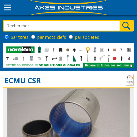
par titres
par mots-clefs
par sociétés
ECMU CSR