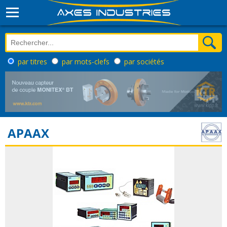
par titres
par mots-clefs
par sociétés
APAAX