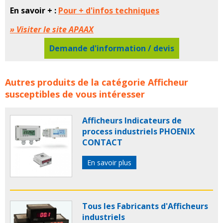
En savoir + :
Pour + d'infos techniques
» Visiter le site APAAX
Demande d'information / devis
Afficheurs compte-impulsion APAAX concerne les
Autres produits de la catégorie
Afficheur
familles de produits :
apaax
afficheur
afficheurs
susceptibles de vous intéresser
indicateur afficheur
compte impulsion
compte
impulsions
Afficheurs Indicateurs de
process industriels PHOENIX
CONTACT
En savoir plus
Tous les Fabricants d'Afficheurs
industriels