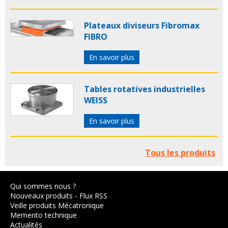
Plateaux diviseurs Fibromax
FIBRO
En savoir plus
Tables rotatives industrielles
WEISS
En savoir plus
Tous les produits
Qui sommes nous ?
Nouveaux produits
-
Flux RSS
Veille produits Mécatronique
Memento technique
Actualités