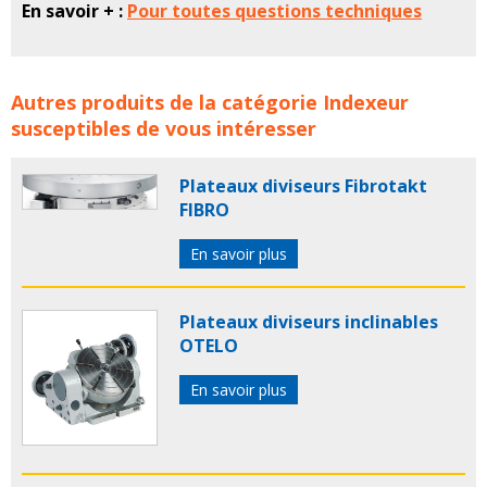
En savoir + :
Pour toutes questions techniques
Unités de rotation à plat ZIMMER GROUP concerne les
Autres produits de la catégorie
Indexeur
familles de produits :
zimmer
zimmer goup
unite de
susceptibles de vous intéresser
rotation
unites de rotation
unite rotation
unites
rotation
rotation
pivotement
indexeur
indexeurs
Plateaux diviseurs Fibrotakt
FIBRO
En savoir plus
Plateaux diviseurs inclinables
OTELO
En savoir plus