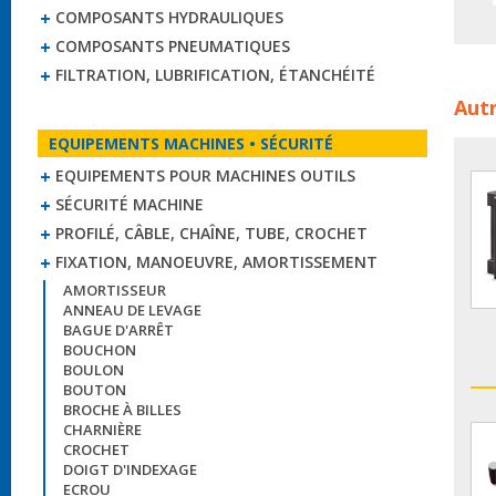
COMPOSANTS HYDRAULIQUES
COMPOSANTS PNEUMATIQUES
FILTRATION, LUBRIFICATION, ÉTANCHÉITÉ
Poig
Autr
indu
EQUIPEMENTS MACHINES • SÉCURITÉ
EQUIPEMENTS POUR MACHINES OUTILS
SÉCURITÉ MACHINE
PROFILÉ, CÂBLE, CHAÎNE, TUBE, CROCHET
FIXATION, MANOEUVRE, AMORTISSEMENT
AMORTISSEUR
ANNEAU DE LEVAGE
BAGUE D'ARRÊT
BOUCHON
BOULON
BOUTON
BROCHE À BILLES
CHARNIÈRE
CROCHET
DOIGT D'INDEXAGE
ECROU