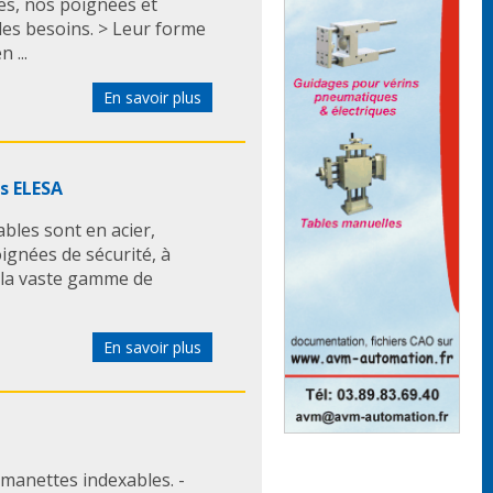
les, nos poignées et
les besoins. > Leur forme
 ...
En savoir plus
s ELESA
bles sont en acier,
oignées de sécurité, à
 la vaste gamme de
En savoir plus
manettes indexables. -