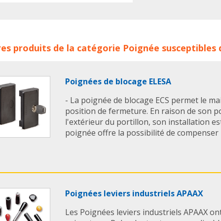
nées abattantes à ressort PINET INDUSTRIE concerne les fam
es produits de la catégorie
Poignée
susceptibles 
strie
poignee
poignees
Poignées de blocage ELESA
- La poignée de blocage ECS permet le mai
position de fermeture. En raison de son 
l'extérieur du portillon, son installation est
poignée offre la possibilité de compenser l
Poignées leviers industriels APAAX
Les Poignées leviers industriels APAAX ont