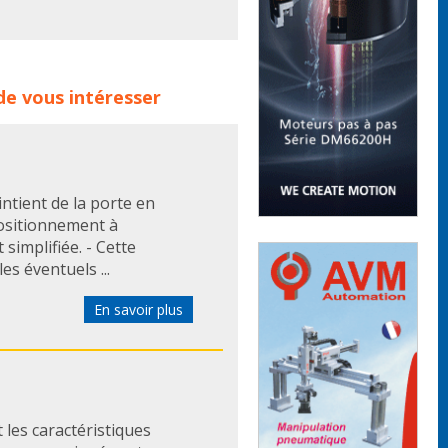
illes de produits :
pinet
pinet
de vous intéresser
ntient de la porte en
positionnement à
 simplifiée. - Cette
es éventuels ...
En savoir plus
 les caractéristiques