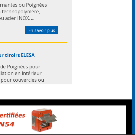
ournantes ou Poignées
en technopolymère,
acier INOX. ...
En savoir plus
r tiroirs ELESA
 de Poignées pour
lation en intérieur
 pour couvercles ou
 du marché ...
En savoir plus
ubes APAAX
bes de APAAX a les