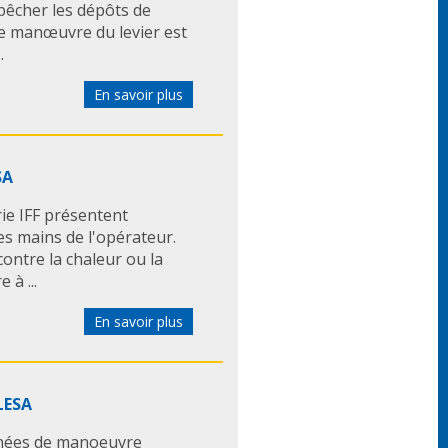
pêcher les dépôts de
e de manœuvre du levier est
.
En savoir plus
SA
rie IFF présentent
es mains de l'opérateur.
contre la chaleur ou la
à ...
En savoir plus
LESA
nées de manoeuvre