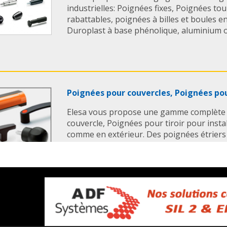
industrielles: Poignées fixes, Poignées t
rabattables, poignées à billes et boules 
Duroplast à base phénolique, aluminium ou 
Poignées pour couvercles, Poignées pou
Elesa vous propose une gamme complète
couvercle, Poignées pour tiroir pour instal
comme en extérieur. Des poignées étriers
poignée pour tiroir répondant aux besoins
Poignées souples à emmancher pour t
La Poignée souples à emmancher pour tu