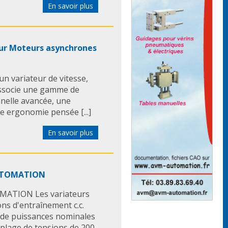
En savoir plus
our Moteurs asynchrones
n variateur de vitesse,
 associe une gamme de
nnelle avancée, une
e ergonomie pensée [...]
En savoir plus
AUTOMATION
OMATION Les variateurs
ons d'entraînement c.c.
e de puissances nominales
 plage de tensions de 200