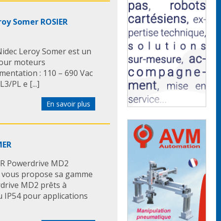
eroy Somer ROSIER
 Nidec Leroy Somer est un
pour moteurs
mentation : 110 – 690 Vac
3/PL e [...]
En savoir plus
MER
ER Powerdrive MD2
r vous propose sa gamme
rdrive MD2 prêts à
u IP54 pour applications