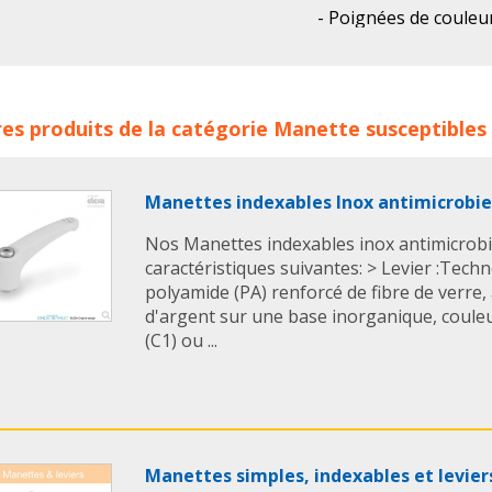
- Poignées de couleur
gris)
Nous avons également
adapté aux applicatio
ttes indexables réglables HALDER concerne les familles de 
es produits de la catégorie
Manette
susceptibles 
- Avantages des manet
ettes
manette indexable
manettes indexables
sont les suivants :
> Force de serrage d
Manettes indexables Inox antimicrobi
version sans palier g
frottements
Nos Manettes indexables inox antimicrobi
> Protection de la pi
caractéristiques suivantes: > Levier :Tec
d'appui
polyamide (PA) renforcé de fibre de verre, 
d'argent sur une base inorganique, coule
En savoir + :
Fiche t
(C1) ou ...
Manettes simples, indexables et levier