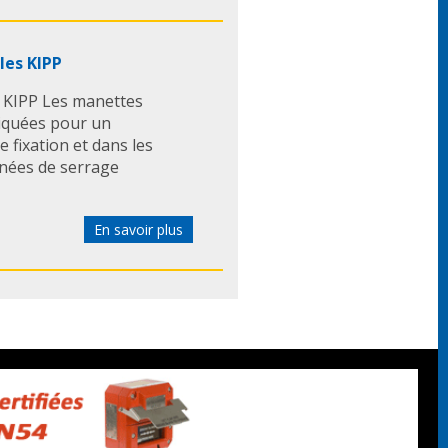
les KIPP
 KIPP Les manettes
riquées pour un
fixation et dans les
gnées de serrage
En savoir plus
nt les caractéristiques
serrage > Matières
entaire. > Joints