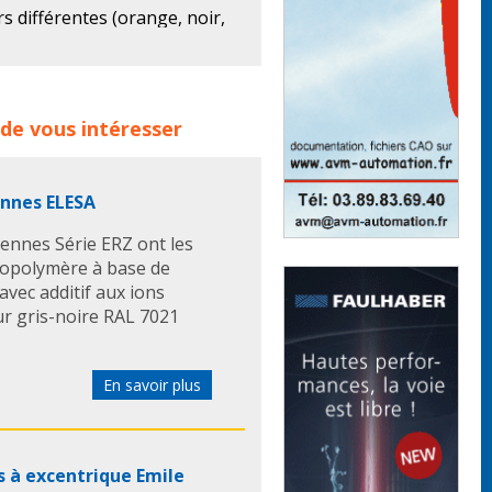
s différentes (orange, noir,
 un modèle à palier axial
ns spécifiques.
produits :
halder
manette
de vous intéresser
tes indexables à palier axial
oublée en comparaison à la
ennes ELESA
râce à la diminution des
ennes Série ERZ ont les
èce serrée grâce à une surface
hnopolymère à base de
avec additif aux ions
ur gris-noire RAL 7021
echnique
En savoir plus
s à excentrique Emile