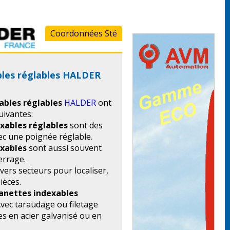
Coordonnées Sté
les réglables HALDER
ables réglables
HALDER
ont
uivantes:
xables réglables
sont des
ec une poignée réglable.
xables
sont aussi souvent
errage.
ivers secteurs pour localiser,
ièces.
nettes indexables
Avec taraudage ou filetage
s en acier galvanisé ou en