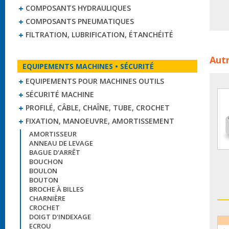
COMPOSANTS HYDRAULIQUES
COMPOSANTS PNEUMATIQUES
FILTRATION, LUBRIFICATION, ÉTANCHÉITÉ
Mane
Autr
man
EQUIPEMENTS MACHINES • SÉCURITÉ
EQUIPEMENTS POUR MACHINES OUTILS
SÉCURITÉ MACHINE
PROFILÉ, CÂBLE, CHAÎNE, TUBE, CROCHET
FIXATION, MANOEUVRE, AMORTISSEMENT
AMORTISSEUR
ANNEAU DE LEVAGE
BAGUE D'ARRÊT
BOUCHON
BOULON
BOUTON
BROCHE À BILLES
CHARNIÈRE
CROCHET
DOIGT D'INDEXAGE
ECROU