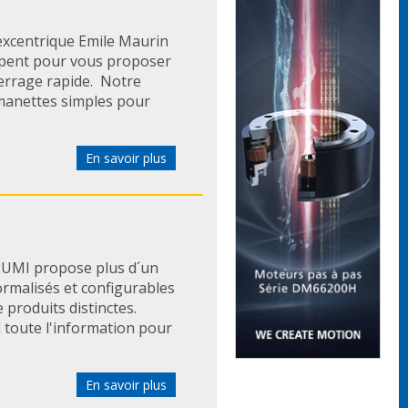
 excentrique Emile Maurin
upent pour vous proposer
errage rapide. Notre
 manettes simples pour
En savoir plus
SUMI propose plus d´un
rmalisés et configurables
produits distinctes.
l toute l'information pour
En savoir plus