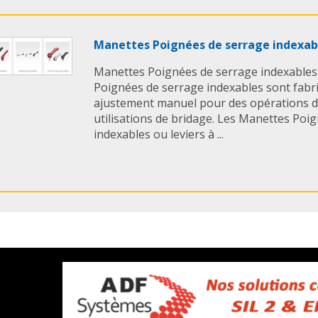
Manettes Poignées de serrage indexab
Manettes Poignées de serrage indexables
Poignées de serrage indexables sont fab
ajustement manuel pour des opérations de 
utilisations de bridage. Les Manettes Poi
indexables ou leviers à ...
Manettes indexables étanches ELESA
Les Manettes indexables étanches ELESA o
suivantes: > Corps à levier et élément de 
premières compatibles pour le contact alim
d'étanchéité > Technopolymère ...