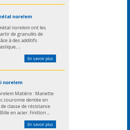
métal norelem
métal norelem ont les
partir de granulés de
ce à des additifs
tique, ...
En savoir plus
ui norelem
orelem Matière : Manette
vec couronne dentée en
r de classe de résistance
lle en acier. Finition ...
En savoir plus