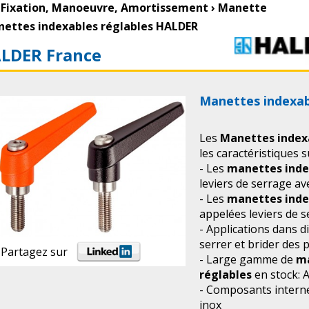
Fixation, Manoeuvre, Amortissement
›
Manette
ettes indexables réglables HALDER
LDER France
Manettes indexab
Les
Manettes index
les caractéristiques s
- Les
manettes inde
leviers de serrage av
- Les
manettes inde
appelées leviers de s
- Applications dans d
serrer et brider des p
Partagez sur
- Large gamme de
ma
réglables
en stock: 
- Composants interne
inox