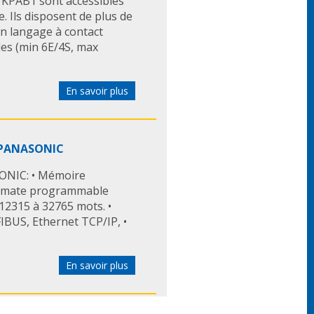
 KPAB1 sont accessibles
le. Ils disposent de plus de
n langage à contact
les (min 6E/4S, max
En savoir plus
 PANASONIC
NIC: • Mémoire
tomate programmable
2315 à 32765 mots. •
FIBUS, Ethernet TCP/IP, •
En savoir plus