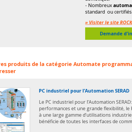
- Nombreux
automa
standard ou certifiés
conception sur châss
» Visiter le site R
Demande d'in
mates programmables ROCKWELL AUTOMATION concerne les 
es produits de la catégorie
Automate programma
well
rockwell automation
automate
automates
autom
resser
omates programmables
PC industriel pour l’Automation SERAD
Le PC industriel pour l’Automation SERAD
performances et une grande flexibilité, l
à une large gamme d’utilisations industrie
bénéficie de toutes les interfaces de commu