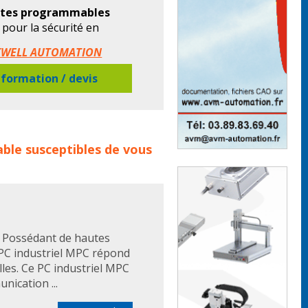
tes programmables
 pour la sécurité en
is, monobloc ou modulaire.
OCKWELL AUTOMATION
formation / devis
familles de produits :
ble
susceptibles de vous
ate programmable
: Possédant de hautes
e PC industriel MPC répond
lles. Ce PC industriel MPC
nication ...