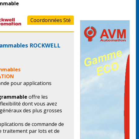
ammable
Coordonnées Sté
rammables ROCKWELL
mmables
ATION
nde pour applications
grammable
offre les
 flexibilité dont vous avez
s généraux des plus grosses
applications de commande de
 traitement par lots et de