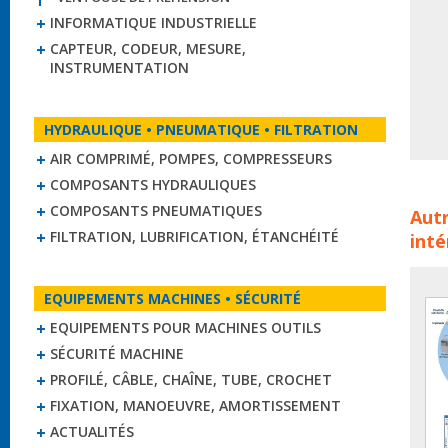
INFORMATIQUE INDUSTRIELLE
CAPTEUR, CODEUR, MESURE,
INSTRUMENTATION
HYDRAULIQUE • PNEUMATIQUE • FILTRATION
AIR COMPRIMÉ, POMPES, COMPRESSEURS
COMPOSANTS HYDRAULIQUES
Auto
COMPOSANTS PNEUMATIQUES
Autr
rock
FILTRATION, LUBRIFICATION, ÉTANCHÉITÉ
inté
aut
EQUIPEMENTS MACHINES • SÉCURITÉ
EQUIPEMENTS POUR MACHINES OUTILS
SÉCURITÉ MACHINE
PROFILÉ, CÂBLE, CHAÎNE, TUBE, CROCHET
FIXATION, MANOEUVRE, AMORTISSEMENT
ACTUALITÉS