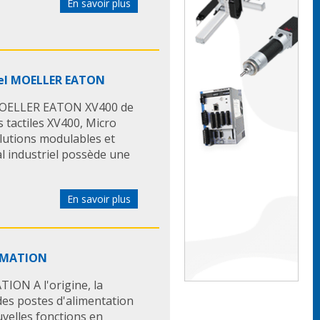
En savoir plus
riel MOELLER EATON
l MOELLER EATON XV400 de
tactiles XV400, Micro
lutions modulables et
al industriel possède une
En savoir plus
OMATION
N A l'origine, la
es postes d'alimentation
uvelles fonctions en