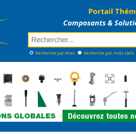
Portail Thém
Composants & Soluti
Recherche
par titres
Recherche
par mots-clefs