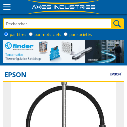
par titres
par mots-clefs
par sociétés
EPSON