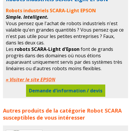
Robots industriels SCARA-Light EPSON
Simple. Intelligent.
Vous pensez que l'achat de robots industriels n'est
valable qu'en grandes quantités ? Vous pensez que ce
n'est pas utile pour les petites entreprises ? Faux,
dans les deux cas.
Les
robots SCARA-Light d'Epson
font de grands
progrès dans des domaines où nous étions
auparavant uniquement servis par des systèmes très
linéaires ou d'autres robots moins flexibles.
» Visiter le site EPSON
Demande d'information / devis
Robots industriels SCARA-Light EPSON concerne les
Autres produits de la catégorie
Robot SCARA
familles de produits :
epson
robot
robots
robot scara
susceptibles de vous intéresser
robots scara
scara
robotique
robot scara robots scara