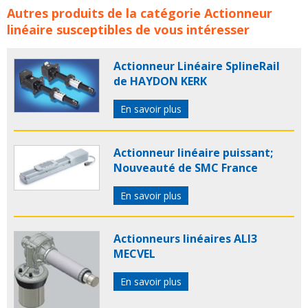
Actionneurs linéaires LINAK concerne les familles de
Autres produits de la catégorie
Actionneur
produits :
linak
actionneur
actionneurs
verin
verins
linéaire
susceptibles de vous intéresser
actionneur lineaire
actionneurs lineaires
verin
lineaire
verins lineaires
actionneur electrique
Actionneur Linéaire SplineRail
actionneurs electriques
verin electrique
verins
de HAYDON KERK
electriques
En savoir plus
Actionneur linéaire puissant;
Nouveauté de SMC France
En savoir plus
Actionneurs linéaires ALI3
MECVEL
En savoir plus