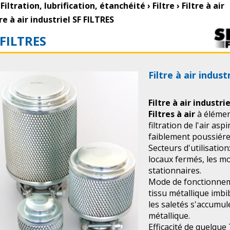
Filtration, lubrification, étanchéité
›
Filtre
›
Filtre à air
tre à air industriel SF FILTRES
 FILTRES
Filtre à air indus
Filtre à air industrie
Filtres à air
à élémen
filtration de l'air a
faiblement poussiére
Secteurs d'utilisatio
locaux fermés, les m
stationnaires.
Mode de fonctionnemen
tissu métallique imbi
les saletés s'accumul
métallique.
Efficacité de quelque