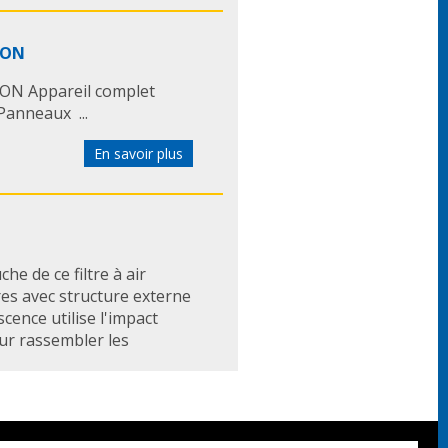
ION
ION Appareil complet
anneaux ...
En savoir plus
he de ce filtre à air
res avec structure externe
cence utilise l'impact
our rassembler les
En savoir plus