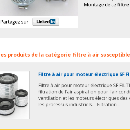
Montage de ce
filtre
et vertical
Maintenance: nettoye
Partagez sur
le filtre, après la des
du moteur.
e à air industriel SF FILTRES concerne les familles de produits
es produits de la catégorie
Filtre à air
susceptible
es a air
filtre air
filtres air
filtre industriel
filtres industr
es a air industriels
sf filtres
sf filter
Filtre à air pour moteur électrique SF F
Filtre à air pour moteur électrique SF FILTR
filtration de l'air aspiration pour l'air con
ventilation et les moteurs électriques des 
les processus industriels. - Filtration ...