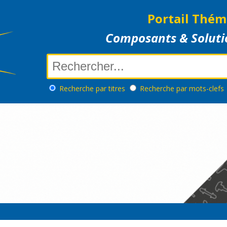
Portail Thém
Composants & Soluti
Recherche
par titres
Recherche
par mots-clefs