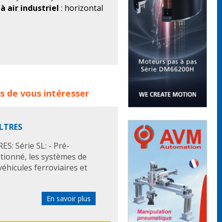
 à air industriel
: horizontal
r avec du gasoil, centrifuger
siccation imbibez avec l'huile
 :
filtre
filtres
filtre a air
s de vous intéresser
iels
filtre a air industriel
ILTRES
ES: Série SL: - Pré-
ditionné, les systèmes de
véhicules ferroviaires et
En savoir plus