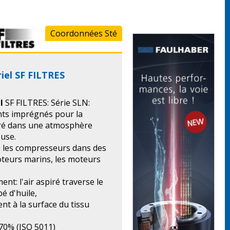
Coordonnées Sté
triel SF FILTRES
l
SF FILTRES: Série SLN:
ts imprégnés pour la
spiré dans une atmosphère
use.
n: les compresseurs dans des
oteurs marins, les moteurs
t: l'air aspiré traverse le
bé d'huile,
ent à la surface du tissu
 70% (ISO 5011)