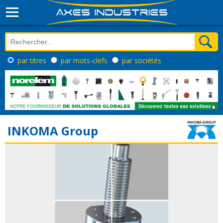
par titres
par mots-clefs
par sociétés
INKOMA Group