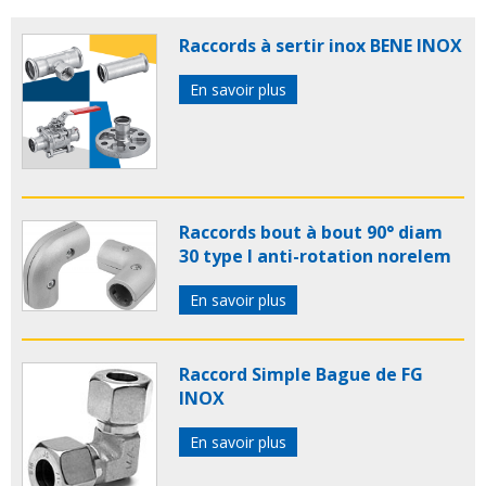
raccords polyamides
flexa
raccord flexa
raccords
flexa
Raccords à sertir inox BENE INOX
En savoir plus
Raccords bout à bout 90° diam
30 type I anti-rotation norelem
En savoir plus
Raccord Simple Bague de FG
INOX
En savoir plus