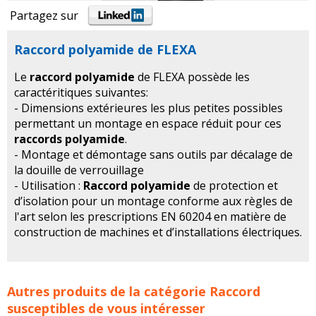
Partagez sur
Raccord polyamide de FLEXA
Le
raccord polyamide
de FLEXA possède les
caractéritiques suivantes:
- Dimensions extérieures les plus petites possibles
permettant un montage en espace réduit pour ces
raccords polyamide
.
- Montage et démontage sans outils par décalage de
la douille de verrouillage
- Utilisation :
Raccord polyamide
de protection et
d’isolation pour un montage conforme aux règles de
l'art selon les prescriptions EN 60204 en matière de
construction de machines et d’installations électriques.
Raccord polyamide de FLEXA concerne les familles de
Autres produits de la catégorie
Raccord
produits :
raccord
raccords
raccord polyamide
susceptibles de vous intéresser