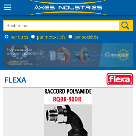
par titres
par mots-clefs
par sociétés
FLEXA