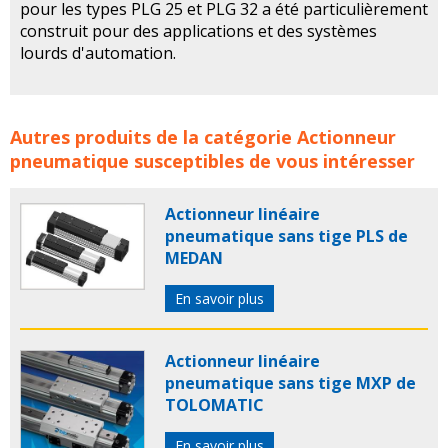
pour les types PLG 25 et PLG 32 a été particulièrement
construit pour des applications et des systèmes
lourds d'automation.
Actionneur linéaire pneumatique sans tige de MEDAN
Autres produits de la catégorie
Actionneur
concerne les familles de produits :
ACTIONNEUR
pneumatique
susceptibles de vous intéresser
ACTIONNEURS
actionneur LINEAIRE
actionneurs
LINEAIREs
vérin
vérins
verin
verins
Actionneur
Actionneur linéaire
pneumatique
actionneurs pneumatiques
actionneur
pneumatique sans tige PLS de
industriel
verin industriel
verin pneumatique
MEDAN
actionneur pneumatique lineaire
actionneur lineaire
pneumatique
medan
En savoir plus
Actionneur linéaire
pneumatique sans tige MXP de
TOLOMATIC
En savoir plus